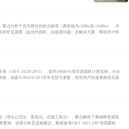
点分析千兆光模块的收光标准（典型值为-3dBm至-24dBm），并
常的常见原因（如光纤损耗、连接器问题）及解决方案，帮助用户快
/T 10228-2015），提供1000kVA变压器损耗计算实例，分步
，涵盖SCB10/SCB13等常见型号参数，指导用户快速掌握变压器
法（理论公式法、查表法、在线工具法），重点解析了黄铜棒密度取
计算案例、误差分析及选材建议，数据参考GB/T 4423-2007等国家标