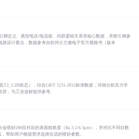
括各引脚定义、典型电压/电流值、内部逻辑关系等核心数据，并附引脚参
电路设计要点，数据参考自杭州士兰微电子官方规格书（版本
_1/2H状态），结合GB/T 5231-2012标准数据，详细分析其力学
差异，为工业选材提供参考。
砂200目对应的表面粗糙度（Ra 3.2-6.3μm），并对比不同目数
业实践，帮助用户根据需求选择合适的喷砂参数。