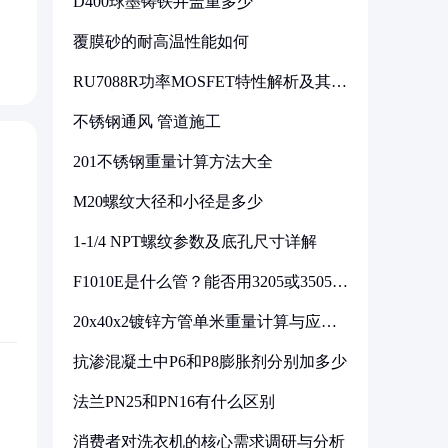
D400球墨铸铁井盖重多少
覆膜砂的耐高温性能如何
RU7088R功率MOSFET特性解析及其在
可调电源设计中的实践
不锈钢通风 管道施工
201不锈钢重量计算方法大全
M20螺纹大径和小径是多少
1-1/4 NPT螺纹参数及底孔尺寸详解
F1010E是什么管？能否用3205或3505代
换
20x40x2镀锌方管单米重量计算与应用
分析
抗渗混凝土中P6和P8膨胀剂分别加多少
法兰PN25和PN16有什么区别
消费者对洗衣机的核心需求调研与分析