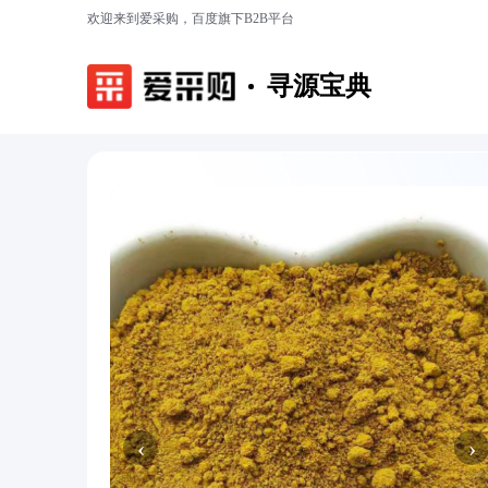
欢迎来到爱采购，百度旗下B2B平台
寻源宝典
‹
›