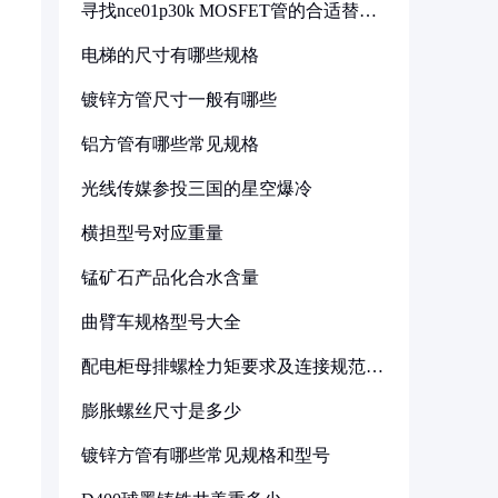
寻找nce01p30k MOSFET管的合适替代
型号
电梯的尺寸有哪些规格
镀锌方管尺寸一般有哪些
铝方管有哪些常见规格
光线传媒参投三国的星空爆冷
横担型号对应重量
锰矿石产品化合水含量
曲臂车规格型号大全
配电柜母排螺栓力矩要求及连接规范详
解
膨胀螺丝尺寸是多少
镀锌方管有哪些常见规格和型号