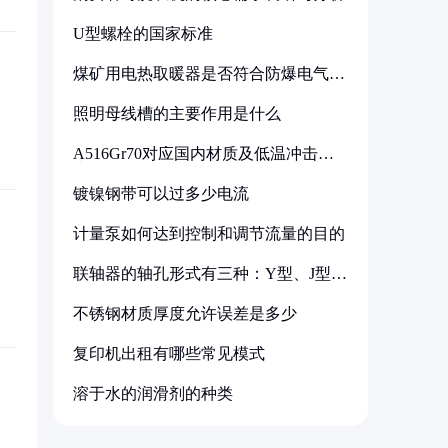
U型螺栓的国家标准
煤矿用电热取暖器是否符合防爆电气设
备标准
照明母线槽的主要作用是什么
A516Gr70对应国内材质及低温冲击要
求解析
镀镍钢带可以过多少电流
计量泵如何达到控制和调节流量的目的
联轴器的轴孔形式有三种：Y型、J型、
Z型
不锈钢材质厚度允许误差是多少
复印机出租有哪些常见模式
溶于水的润滑剂的种类