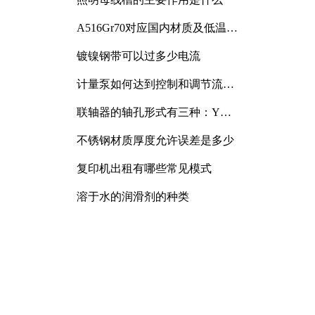
A516Gr70对应国内材质及低温冲
击要求解析
镀镍钢带可以过多少电流
计量泵如何达到控制和调节流量
的目的
联轴器的轴孔形式有三种：Y
型、J型、Z型
不锈钢材质厚度允许误差是多少
复印机出租有哪些常见模式
溶于水的润滑剂的种类