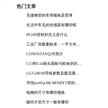
热门文章
无缝钢管的常用规格及壁厚
生活中常见的传感器有哪些呢
PE100管材的含义是什么
工业厂房载重标准：一平方米能
承受多少公斤
CONOSTAN公司简介
C13和C14插头国标与欧标的区别
及其标准解析
LGJ-240/30导线参数及载流量解
析
寻找nce01p30k MOSFET管的合
适替代型号
电梯的尺寸有哪些规格
镀锌方管尺寸一般有哪些