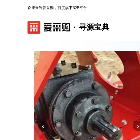
欢迎来到爱采购，百度旗下B2B平台
寻源宝典
‹
›