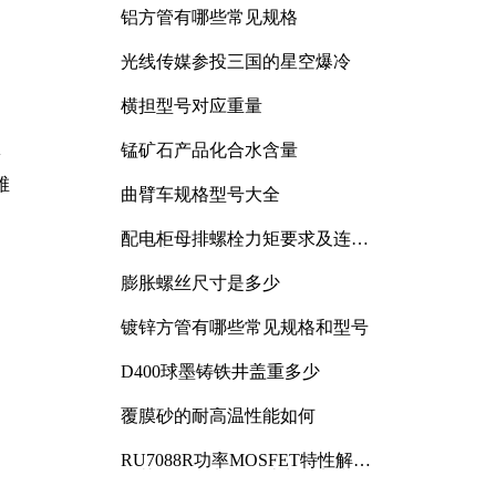
铝方管有哪些常见规格
光线传媒参投三国的星空爆冷
横担型号对应重量
锰矿石产品化合水含量
多
维
曲臂车规格型号大全
配电柜母排螺栓力矩要求及连接
规范详解
膨胀螺丝尺寸是多少
镀锌方管有哪些常见规格和型号
D400球墨铸铁井盖重多少
覆膜砂的耐高温性能如何
RU7088R功率MOSFET特性解析
及其在可调电源设计中的实践