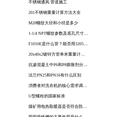
不锈钢通风 管道施工
201不锈钢重量计算方法大全
M20螺纹大径和小径是多少
1-1/4 NPT螺纹参数及底孔尺寸详
解
F1010E是什么管？能否用3205或
3505代换
20x40x2镀锌方管单米重量计算
与应用分析
抗渗混凝土中P6和P8膨胀剂分别
加多少
法兰PN25和PN16有什么区别
消费者对洗衣机的核心需求调研
与分析
U型螺栓的国家标准
煤矿用电热取暖器是否符合防爆
电气设备标准
照明母线槽的主要作用是什么