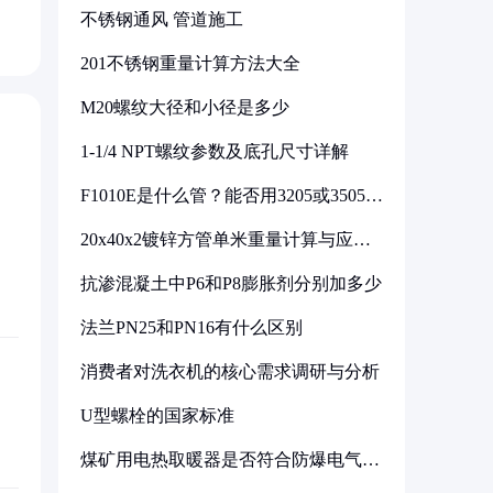
不锈钢通风 管道施工
201不锈钢重量计算方法大全
M20螺纹大径和小径是多少
1-1/4 NPT螺纹参数及底孔尺寸详解
F1010E是什么管？能否用3205或3505代
换
20x40x2镀锌方管单米重量计算与应用
分析
抗渗混凝土中P6和P8膨胀剂分别加多少
法兰PN25和PN16有什么区别
消费者对洗衣机的核心需求调研与分析
U型螺栓的国家标准
煤矿用电热取暖器是否符合防爆电气设
备标准