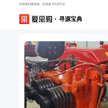
欢迎来到爱采购，百度旗下B2B平台
寻源宝典
‹
›