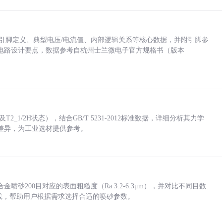
括各引脚定义、典型电压/电流值、内部逻辑关系等核心数据，并附引脚参
电路设计要点，数据参考自杭州士兰微电子官方规格书（版本
_1/2H状态），结合GB/T 5231-2012标准数据，详细分析其力学
差异，为工业选材提供参考。
砂200目对应的表面粗糙度（Ra 3.2-6.3μm），并对比不同目数
业实践，帮助用户根据需求选择合适的喷砂参数。