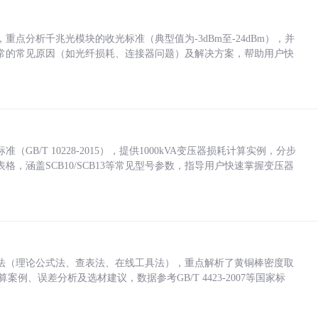
点分析千兆光模块的收光标准（典型值为-3dBm至-24dBm），并
常的常见原因（如光纤损耗、连接器问题）及解决方案，帮助用户快
/T 10228-2015），提供1000kVA变压器损耗计算实例，分步
，涵盖SCB10/SCB13等常见型号参数，指导用户快速掌握变压器
法（理论公式法、查表法、在线工具法），重点解析了黄铜棒密度取
计算案例、误差分析及选材建议，数据参考GB/T 4423-2007等国家标