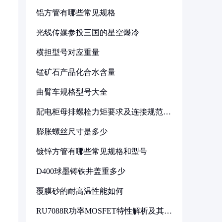
铝方管有哪些常见规格
光线传媒参投三国的星空爆冷
横担型号对应重量
锰矿石产品化合水含量
曲臂车规格型号大全
配电柜母排螺栓力矩要求及连接规范详
解
膨胀螺丝尺寸是多少
镀锌方管有哪些常见规格和型号
D400球墨铸铁井盖重多少
覆膜砂的耐高温性能如何
RU7088R功率MOSFET特性解析及其在
可调电源设计中的实践