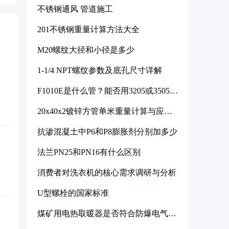
不锈钢通风 管道施工
201不锈钢重量计算方法大全
M20螺纹大径和小径是多少
1-1/4 NPT螺纹参数及底孔尺寸详解
F1010E是什么管？能否用3205或3505代
换
20x40x2镀锌方管单米重量计算与应用
分析
抗渗混凝土中P6和P8膨胀剂分别加多少
法兰PN25和PN16有什么区别
消费者对洗衣机的核心需求调研与分析
U型螺栓的国家标准
煤矿用电热取暖器是否符合防爆电气设
备标准