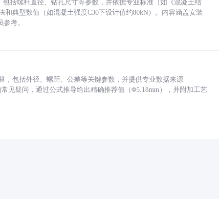
力，包括螺杆直径、钻孔尺寸等参数，并依据专业标准（如《混凝土结
方法和典型数值（如混凝土强度C30下设计值约80kN）。内容涵盖安装
员参考。
底孔计算，包括外径、螺距、公差等关键参数，并提供专业数据来源
孔尺寸的常见疑问，通过公式推导给出精确推荐值（Φ5.18mm），并附加工艺