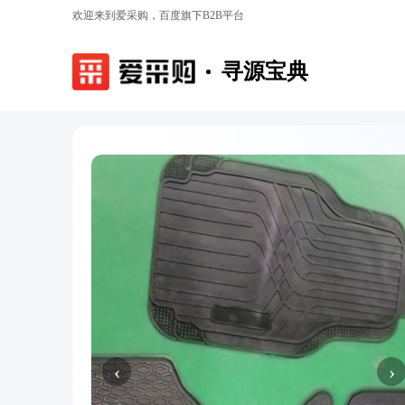
欢迎来到爱采购，百度旗下B2B平台
寻源宝典
‹
›