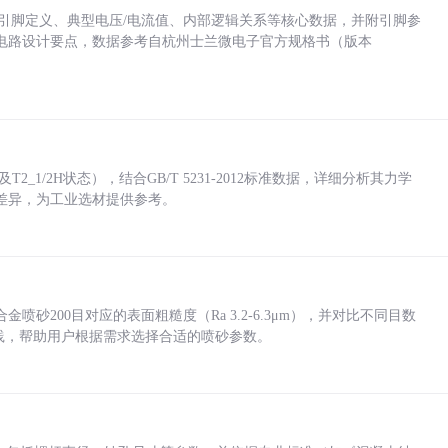
括各引脚定义、典型电压/电流值、内部逻辑关系等核心数据，并附引脚参
电路设计要点，数据参考自杭州士兰微电子官方规格书（版本
_1/2H状态），结合GB/T 5231-2012标准数据，详细分析其力学
差异，为工业选材提供参考。
砂200目对应的表面粗糙度（Ra 3.2-6.3μm），并对比不同目数
业实践，帮助用户根据需求选择合适的喷砂参数。