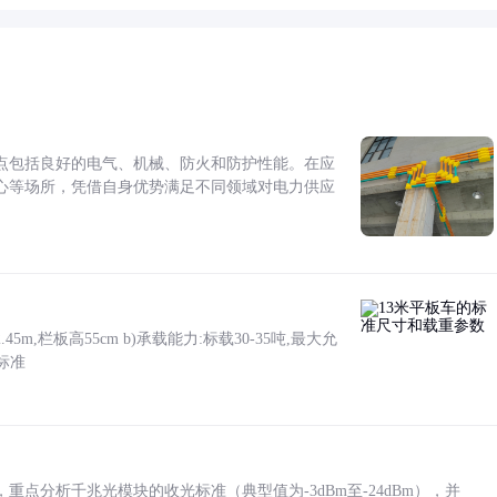
点包括良好的电气、机械、防火和防护性能。在应
心等场所，凭借自身优势满足不同领域对电力供应
5m,栏板高55cm b)承载能力:标载30-35吨,最大允
标准
点分析千兆光模块的收光标准（典型值为-3dBm至-24dBm），并