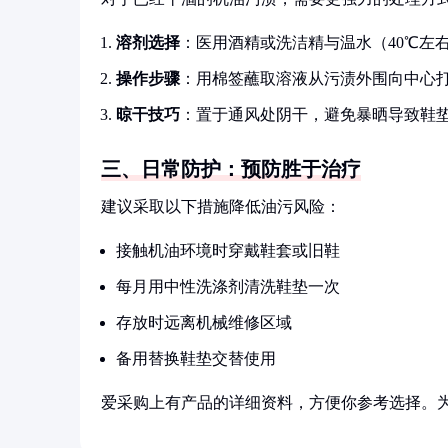
溶剂选择
：医用酒精或洗洁精与温水（40℃左右
操作步骤
：用棉签蘸取溶液从污渍外围向中心打
晾干技巧
：置于通风处阴干，避免暴晒导致鞋
三、日常防护：预防胜于治疗
建议采取以下措施降低油污风险：
接触机油环境时穿戴鞋套或旧鞋
每月用中性洗涤剂清洗鞋垫一次
存放时远离机械维修区域
备用替换鞋垫交替使用
爱采购上有产品的详细资料，方便你参考选择。