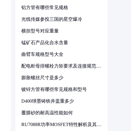
铝方管有哪些常见规格
光线传媒参投三国的星空爆冷
横担型号对应重量
锰矿石产品化合水含量
曲臂车规格型号大全
配电柜母排螺栓力矩要求及连接规范详
解
膨胀螺丝尺寸是多少
镀锌方管有哪些常见规格和型号
D400球墨铸铁井盖重多少
覆膜砂的耐高温性能如何
RU7088R功率MOSFET特性解析及其在
可调电源设计中的实践