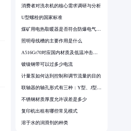
消费者对洗衣机的核心需求调研与分析
U型螺栓的国家标准
煤矿用电热取暖器是否符合防爆电气设
备标准
照明母线槽的主要作用是什么
A516Gr70对应国内材质及低温冲击要
求解析
镀镍钢带可以过多少电流
计量泵如何达到控制和调节流量的目的
联轴器的轴孔形式有三种：Y型、J型、
Z型
不锈钢材质厚度允许误差是多少
复印机出租有哪些常见模式
溶于水的润滑剂的种类