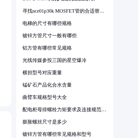
寻找nce01p30k MOSFET管的合适替代
型号
电梯的尺寸有哪些规格
镀锌方管尺寸一般有哪些
铝方管有哪些常见规格
光线传媒参投三国的星空爆冷
横担型号对应重量
锰矿石产品化合水含量
曲臂车规格型号大全
配电柜母排螺栓力矩要求及连接规范详
解
膨胀螺丝尺寸是多少
镀锌方管有哪些常见规格和型号