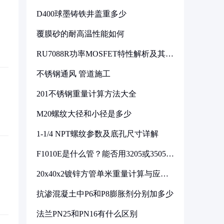
D400球墨铸铁井盖重多少
覆膜砂的耐高温性能如何
RU7088R功率MOSFET特性解析及其在
可调电源设计中的实践
不锈钢通风 管道施工
201不锈钢重量计算方法大全
M20螺纹大径和小径是多少
1-1/4 NPT螺纹参数及底孔尺寸详解
F1010E是什么管？能否用3205或3505代
换
20x40x2镀锌方管单米重量计算与应用
分析
抗渗混凝土中P6和P8膨胀剂分别加多少
法兰PN25和PN16有什么区别