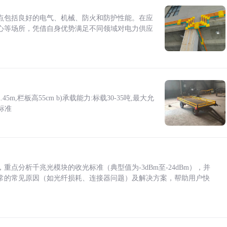
点包括良好的电气、机械、防火和防护性能。在应
心等场所，凭借自身优势满足不同领域对电力供应
5m,栏板高55cm b)承载能力:标载30-35吨,最大允
标准
点分析千兆光模块的收光标准（典型值为-3dBm至-24dBm），并
常的常见原因（如光纤损耗、连接器问题）及解决方案，帮助用户快