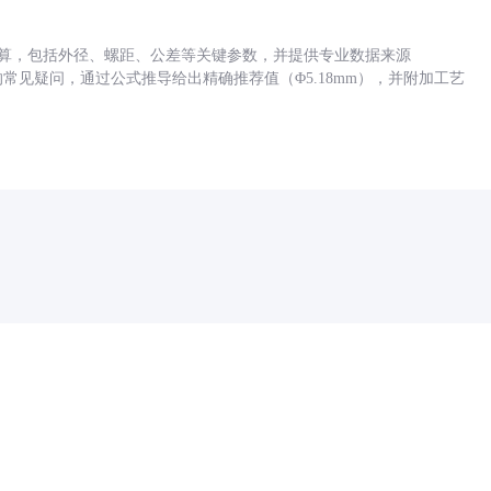
底孔计算，包括外径、螺距、公差等关键参数，并提供专业数据来源
孔尺寸的常见疑问，通过公式推导给出精确推荐值（Φ5.18mm），并附加工艺
药品医疗器械网络信息服务备案(京)网药械信息备字（2021）第00159号
京ICP证030173号
京公网安备11000002000001号