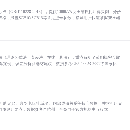
/T 10228-2015），提供1000kVA变压器损耗计算实例，分步
，涵盖SCB10/SCB13等常见型号参数，指导用户快速掌握变压器
法（理论公式法、查表法、在线工具法），重点解析了黄铜棒密度取
计算案例、误差分析及选材建议，数据参考GB/T 4423-2007等国家标
括各引脚定义、典型电压/电流值、内部逻辑关系等核心数据，并附引脚参
电路设计要点，数据参考自杭州士兰微电子官方规格书（版本