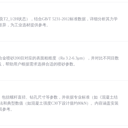
_1/2H状态），结合GB/T 5231-2012标准数据，详细分析其力学
差异，为工业选材提供参考。
砂200目对应的表面粗糙度（Ra 3.2-6.3μm），并对比不同目数
业实践，帮助用户根据需求选择合适的喷砂参数。
力，包括螺杆直径、钻孔尺寸等参数，并依据专业标准（如《混凝土结
方法和典型数值（如混凝土强度C30下设计值约80kN）。内容涵盖安装
员参考。