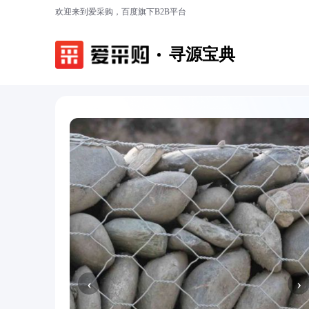
欢迎来到爱采购，百度旗下B2B平台
寻源宝典
‹
›