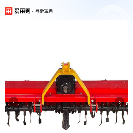
寻源宝典
‹
›