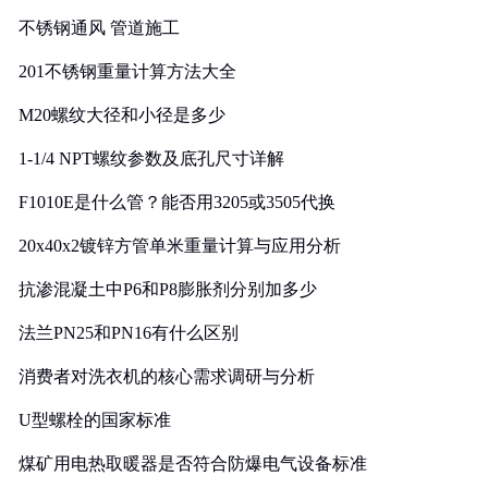
实践
不锈钢通风 管道施工
201不锈钢重量计算方法大全
M20螺纹大径和小径是多少
1-1/4 NPT螺纹参数及底孔尺寸详解
F1010E是什么管？能否用3205或3505代换
20x40x2镀锌方管单米重量计算与应用分析
抗渗混凝土中P6和P8膨胀剂分别加多少
法兰PN25和PN16有什么区别
消费者对洗衣机的核心需求调研与分析
U型螺栓的国家标准
煤矿用电热取暖器是否符合防爆电气设备标准