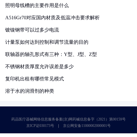
照明母线槽的主要作用是什么
A516Gr70对应国内材质及低温冲击要求解析
镀镍钢带可以过多少电流
计量泵如何达到控制和调节流量的目的
联轴器的轴孔形式有三种：Y型、J型、Z型
不锈钢材质厚度允许误差是多少
复印机出租有哪些常见模式
溶于水的润滑剂的种类
药品医疗器械网络信息服务备案(京)网药械信息备字（2021）第00159号
京ICP证030173号
京公网安备11000002000001号