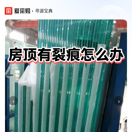
寻源宝典
‹
›