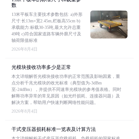
数
13米平板车主要技术参数包括: a)外形
尺寸:长13m×宽2.45m,栏板高55cm b)
承载能力:标载30-35吨,最大允许总重
49吨 c)符合国家道路车辆外廓尺寸及
轴荷限值标准
2026年8月4日
光模块接收功率多少是正常
本文详细解答光模块接收功率的正常范围及影响因素，重
点分析千兆光模块的收光标准（典型值为-3dBm
至-24dBm），并提供不同速率光模块的参考值表格。同时
解释功率异常的常见原因（如光纤损耗、连接器问题）及
解决方案，帮助用户快速判断网络性能问题。
2026年8月4日
干式变压器损耗标准一览表及计算方法
本文详细解析干式变压器空载损耗、负载损耗的国家标准