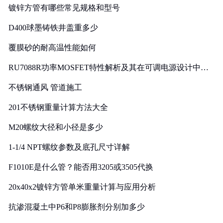
镀锌方管有哪些常见规格和型号
D400球墨铸铁井盖重多少
覆膜砂的耐高温性能如何
RU7088R功率MOSFET特性解析及其在可调电源设计中的
实践
不锈钢通风 管道施工
201不锈钢重量计算方法大全
M20螺纹大径和小径是多少
1-1/4 NPT螺纹参数及底孔尺寸详解
F1010E是什么管？能否用3205或3505代换
20x40x2镀锌方管单米重量计算与应用分析
抗渗混凝土中P6和P8膨胀剂分别加多少