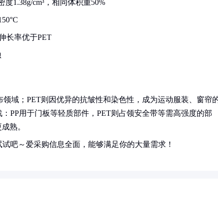
密度1.38g/cm³，相同体积重50%
50°C
伸长率优于PET
蚀
布领域；PET则因优异的抗皱性和染色性，成为运动服装、窗帘
：PP用于门板等轻质部件，PET则占领安全带等需高强度的部
更成熟。
试试吧～爱采购信息全面，能够满足你的大量需求！