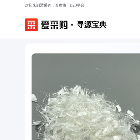
欢迎来到爱采购，百度旗下B2B平台
寻源宝典
‹
›