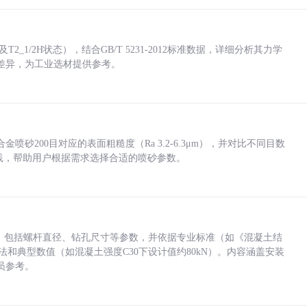
_1/2H状态），结合GB/T 5231-2012标准数据，详细分析其力学
差异，为工业选材提供参考。
砂200目对应的表面粗糙度（Ra 3.2-6.3μm），并对比不同目数
业实践，帮助用户根据需求选择合适的喷砂参数。
力，包括螺杆直径、钻孔尺寸等参数，并依据专业标准（如《混凝土结
方法和典型数值（如混凝土强度C30下设计值约80kN）。内容涵盖安装
员参考。