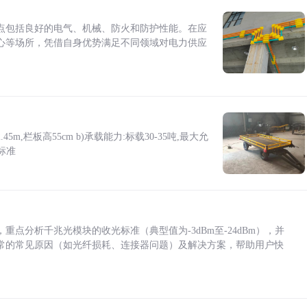
点包括良好的电气、机械、防火和防护性能。在应
心等场所，凭借自身优势满足不同领域对电力供应
5m,栏板高55cm b)承载能力:标载30-35吨,最大允
标准
点分析千兆光模块的收光标准（典型值为-3dBm至-24dBm），并
常的常见原因（如光纤损耗、连接器问题）及解决方案，帮助用户快