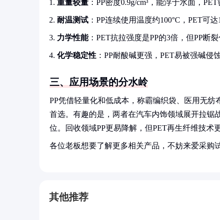
重量较量
：PP密度0.9g/cm³，能浮于水面，PET
耐温测试
：PP连续使用温度约100°C，PET可达1
力学性能
：PET抗拉强度是PP的3倍，但PP断裂
化学稳定性
：PP耐酸碱更强，PET易被强碱侵
三、应用场景的分水岭
PP凭借轻量化和低成本，称霸编织袋、医用无纺
首选。有趣的是，两者在汽车内饰领域展开拉锯战
位。回收领域PP更易降解，但PET再生纤维技术
各位老板想要了解更多相关产品，不妨来爱采购
其他推荐