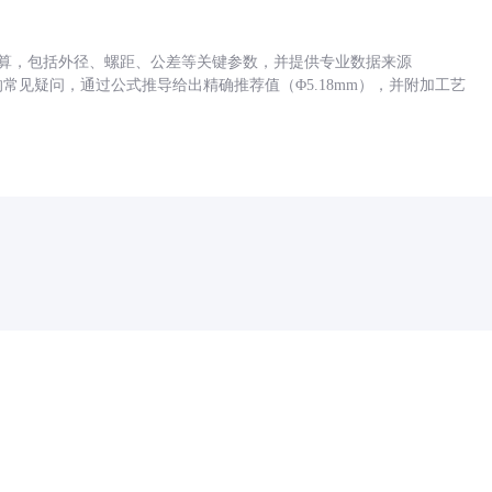
底孔计算，包括外径、螺距、公差等关键参数，并提供专业数据来源
孔尺寸的常见疑问，通过公式推导给出精确推荐值（Φ5.18mm），并附加工艺
药品医疗器械网络信息服务备案(京)网药械信息备字（2021）第00159号
京ICP证030173号
京公网安备11000002000001号