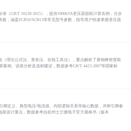
/T 10228-2015），提供1000kVA变压器损耗计算实例，分步
，涵盖SCB10/SCB13等常见型号参数，指导用户快速掌握变压器
法（理论公式法、查表法、在线工具法），重点解析了黄铜棒密度取
计算案例、误差分析及选材建议，数据参考GB/T 4423-2007等国家标
括各引脚定义、典型电压/电流值、内部逻辑关系等核心数据，并附引脚参
电路设计要点，数据参考自杭州士兰微电子官方规格书（版本