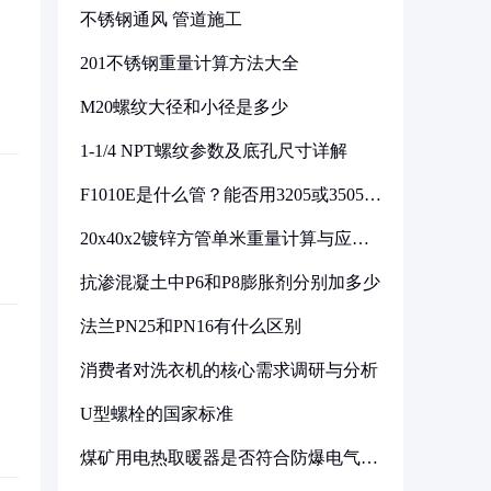
不锈钢通风 管道施工
201不锈钢重量计算方法大全
M20螺纹大径和小径是多少
1-1/4 NPT螺纹参数及底孔尺寸详解
F1010E是什么管？能否用3205或3505代
换
20x40x2镀锌方管单米重量计算与应用
分析
抗渗混凝土中P6和P8膨胀剂分别加多少
法兰PN25和PN16有什么区别
消费者对洗衣机的核心需求调研与分析
U型螺栓的国家标准
煤矿用电热取暖器是否符合防爆电气设
备标准