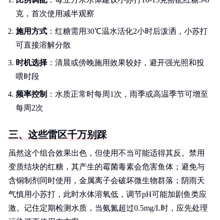
克，首次使用减半观察
施用方式
：红糖需用30℃温水活化2小时后泼洒，小苏打
可直接溶解分散
时机选择
：清晨或傍晚施用效果较好，避开强光照和投
喂时段
频率控制
：水质正常时每周1次，雨季或高温季节可增至
每周2次
三、这些雷区千万别踩
虽然这个组合效果出色，但使用不当可能适得其反。禁用
变质结块的红糖，其产生的霉菌毒素会危害鱼体；避免与
含铜制剂同时使用，金属离子会破坏微生物群落；阴雨天
气慎用小苏打，此时水体溶氧低，调节pH可能加剧鱼类应
激。记住定期检测水质，当氨氮超过0.5mg/L时，应先处理