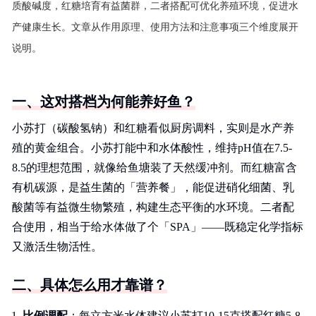
质酸碱度，红糖培育有益菌群，二者搭配可优化养殖环境，促进水
产健康生长。文章从作用原理、使用方法和注意事项三个维度展开
说明。
一、这对搭档为何能养好鱼？
小苏打（碳酸氢钠）和红糖看似厨房调料，实则是水产养
殖的黄金组合。小苏打能中和水体酸性，维持pH值在7.5-
8.5的理想范围，就像给鱼塘装了天然缓冲剂。而红糖富含
有机碳源，是益生菌的「营养餐」，能促进硝化细菌、乳
酸菌等有益微生物繁殖，构建生态平衡的水环境。二者配
合使用，相当于给水体做了个「SPA」——既稳定化学指标
又激活生物活性。
二、具体怎么用才靠谱？
比例调配
：每立方米水体建议小苏打10-15克搭配红糖5-8