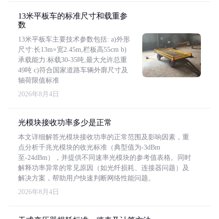
13米平板车的标准尺寸和载重参
数
13米平板车主要技术参数包括: a)外形
尺寸:长13m×宽2.45m,栏板高55cm b)
承载能力:标载30-35吨,最大允许总重
49吨 c)符合国家道路车辆外廓尺寸及
轴荷限值标准
2026年8月4日
光模块接收功率多少是正常
本文详细解答光模块接收功率的正常范围及影响因素，重
点分析千兆光模块的收光标准（典型值为-3dBm
至-24dBm），并提供不同速率光模块的参考值表格。同时
解释功率异常的常见原因（如光纤损耗、连接器问题）及
解决方案，帮助用户快速判断网络性能问题。
2026年8月4日