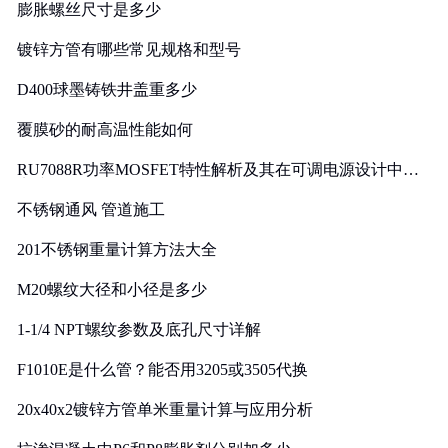
膨胀螺丝尺寸是多少
镀锌方管有哪些常见规格和型号
D400球墨铸铁井盖重多少
覆膜砂的耐高温性能如何
RU7088R功率MOSFET特性解析及其在可调电源设计中的
实践
不锈钢通风 管道施工
201不锈钢重量计算方法大全
M20螺纹大径和小径是多少
1-1/4 NPT螺纹参数及底孔尺寸详解
F1010E是什么管？能否用3205或3505代换
20x40x2镀锌方管单米重量计算与应用分析