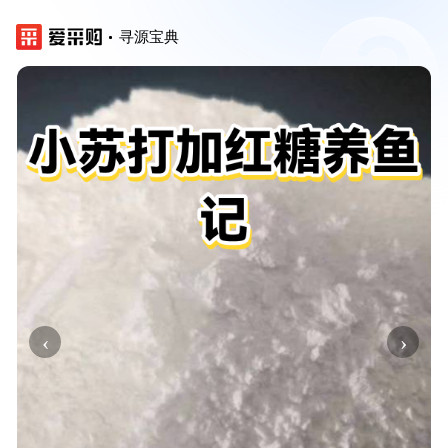
寻源宝典
‹
›