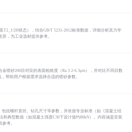
_1/2H状态），结合GB/T 5231-2012标准数据，详细分析其力学
差异，为工业选材提供参考。
砂200目对应的表面粗糙度（Ra 3.2-6.3μm），并对比不同目数
业实践，帮助用户根据需求选择合适的喷砂参数。
力，包括螺杆直径、钻孔尺寸等参数，并依据专业标准（如《混凝土结
方法和典型数值（如混凝土强度C30下设计值约80kN）。内容涵盖安装
员参考。