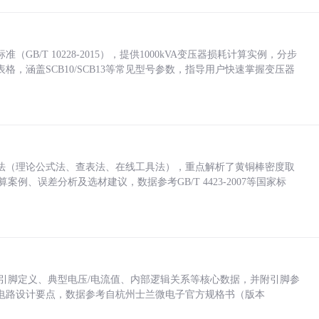
/T 10228-2015），提供1000kVA变压器损耗计算实例，分步
，涵盖SCB10/SCB13等常见型号参数，指导用户快速掌握变压器
法（理论公式法、查表法、在线工具法），重点解析了黄铜棒密度取
计算案例、误差分析及选材建议，数据参考GB/T 4423-2007等国家标
括各引脚定义、典型电压/电流值、内部逻辑关系等核心数据，并附引脚参
电路设计要点，数据参考自杭州士兰微电子官方规格书（版本