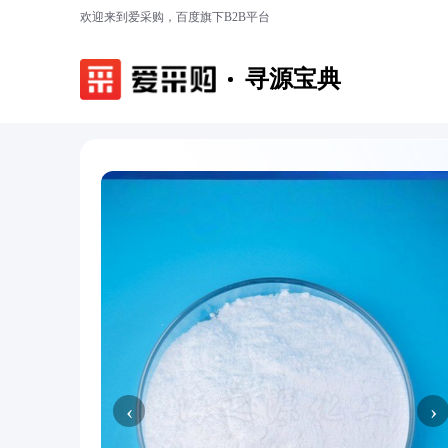
欢迎来到爱采购，百度旗下B2B平台
寻源宝典
‹
›