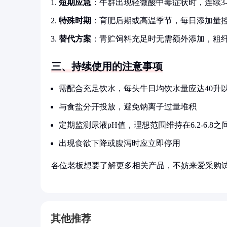
短期应急
：牛群出现轻微酸中毒症状时，连续3-
特殊时期
：育肥后期或高温季节，每日添加量控制
替代方案
：青贮饲料充足时无需额外添加，粗
三、持续使用的注意事项
需配合充足饮水，每头牛日均饮水量应达40升
与食盐分开投放，避免钠离子过量堆积
定期监测尿液pH值，理想范围维持在6.2-6.8之
出现食欲下降或腹泻时应立即停用
各位老板想要了解更多相关产品，不妨来爱采购
其他推荐