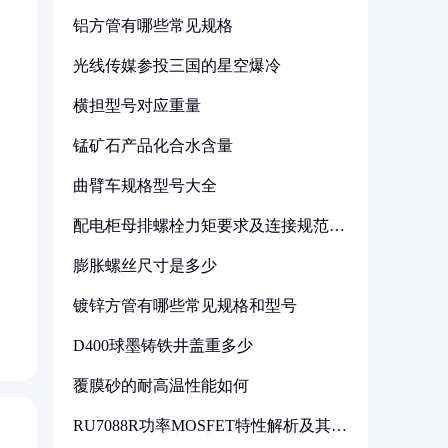
铝方管有哪些常见规格
光线传媒参投三国的星空爆冷
横担型号对应重量
锰矿石产品化合水含量
曲臂车规格型号大全
配电柜母排螺栓力矩要求及连接规范详
解
膨胀螺丝尺寸是多少
镀锌方管有哪些常见规格和型号
D400球墨铸铁井盖重多少
覆膜砂的耐高温性能如何
RU7088R功率MOSFET特性解析及其在
可调电源设计中的实践