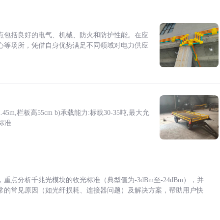
点包括良好的电气、机械、防火和防护性能。在应
心等场所，凭借自身优势满足不同领域对电力供应
5m,栏板高55cm b)承载能力:标载30-35吨,最大允
标准
点分析千兆光模块的收光标准（典型值为-3dBm至-24dBm），并
常的常见原因（如光纤损耗、连接器问题）及解决方案，帮助用户快