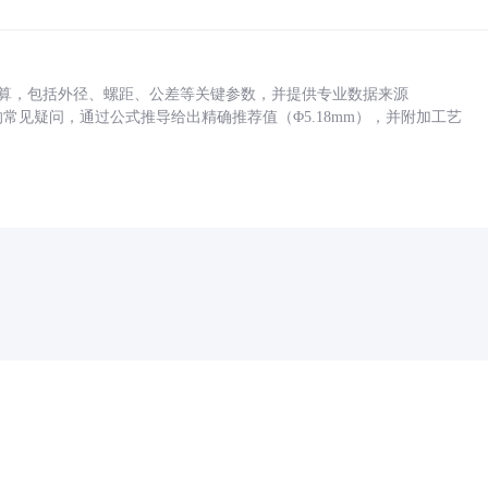
底孔计算，包括外径、螺距、公差等关键参数，并提供专业数据来源
孔尺寸的常见疑问，通过公式推导给出精确推荐值（Φ5.18mm），并附加工艺
药品医疗器械网络信息服务备案(京)网药械信息备字（2021）第00159号
京ICP证030173号
京公网安备11000002000001号