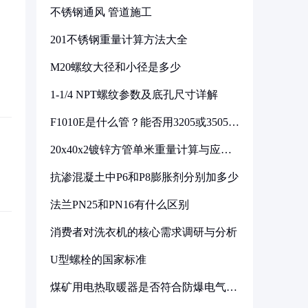
不锈钢通风 管道施工
201不锈钢重量计算方法大全
M20螺纹大径和小径是多少
1-1/4 NPT螺纹参数及底孔尺寸详解
F1010E是什么管？能否用3205或3505代
换
20x40x2镀锌方管单米重量计算与应用
分析
抗渗混凝土中P6和P8膨胀剂分别加多少
法兰PN25和PN16有什么区别
消费者对洗衣机的核心需求调研与分析
U型螺栓的国家标准
煤矿用电热取暖器是否符合防爆电气设
备标准