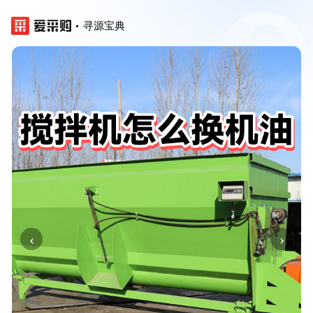
寻源宝典
‹
›