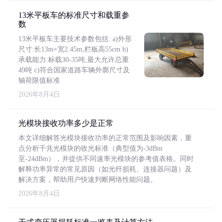
13米平板车的标准尺寸和载重参
数
13米平板车主要技术参数包括: a)外形
尺寸:长13m×宽2.45m,栏板高55cm b)
承载能力:标载30-35吨,最大允许总重
49吨 c)符合国家道路车辆外廓尺寸及
轴荷限值标准
2026年8月4日
光模块接收功率多少是正常
本文详细解答光模块接收功率的正常范围及影响因素，重
点分析千兆光模块的收光标准（典型值为-3dBm
至-24dBm），并提供不同速率光模块的参考值表格。同时
解释功率异常的常见原因（如光纤损耗、连接器问题）及
解决方案，帮助用户快速判断网络性能问题。
2026年8月4日