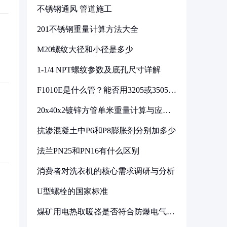
不锈钢通风 管道施工
201不锈钢重量计算方法大全
M20螺纹大径和小径是多少
1-1/4 NPT螺纹参数及底孔尺寸详解
F1010E是什么管？能否用3205或3505代
换
20x40x2镀锌方管单米重量计算与应用
分析
抗渗混凝土中P6和P8膨胀剂分别加多少
法兰PN25和PN16有什么区别
消费者对洗衣机的核心需求调研与分析
U型螺栓的国家标准
煤矿用电热取暖器是否符合防爆电气设
备标准