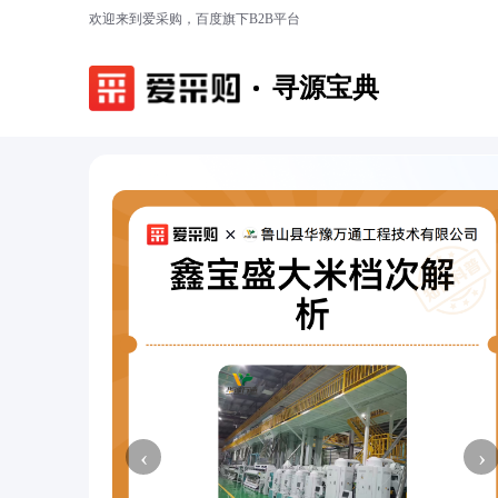
欢迎来到爱采购，百度旗下B2B平台
寻源宝典
‹
›