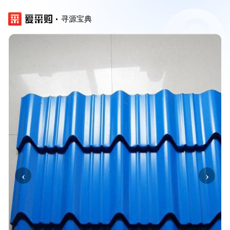
寻源宝典
‹
›