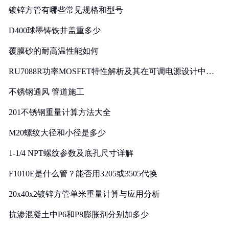
镀锌方管有哪些常见规格和型号
D400球墨铸铁井盖重多少
覆膜砂的耐高温性能如何
RU7088R功率MOSFET特性解析及其在可调电源设计中的
实践
不锈钢通风 管道施工
201不锈钢重量计算方法大全
M20螺纹大径和小径是多少
1-1/4 NPT螺纹参数及底孔尺寸详解
F1010E是什么管？能否用3205或3505代换
20x40x2镀锌方管单米重量计算与应用分析
抗渗混凝土中P6和P8膨胀剂分别加多少