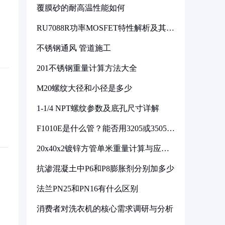
覆膜砂的耐高温性能如何
RU7088R功率MOSFET特性解析及其在
可调电源设计中的实践
不锈钢通风 管道施工
201不锈钢重量计算方法大全
M20螺纹大径和小径是多少
1-1/4 NPT螺纹参数及底孔尺寸详解
F1010E是什么管？能否用3205或3505代
换
20x40x2镀锌方管单米重量计算与应用
分析
抗渗混凝土中P6和P8膨胀剂分别加多少
法兰PN25和PN16有什么区别
消费者对洗衣机的核心需求调研与分析