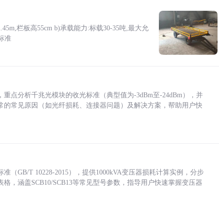
5m,栏板高55cm b)承载能力:标载30-35吨,最大允
标准
点分析千兆光模块的收光标准（典型值为-3dBm至-24dBm），并
常的常见原因（如光纤损耗、连接器问题）及解决方案，帮助用户快
/T 10228-2015），提供1000kVA变压器损耗计算实例，分步
，涵盖SCB10/SCB13等常见型号参数，指导用户快速掌握变压器