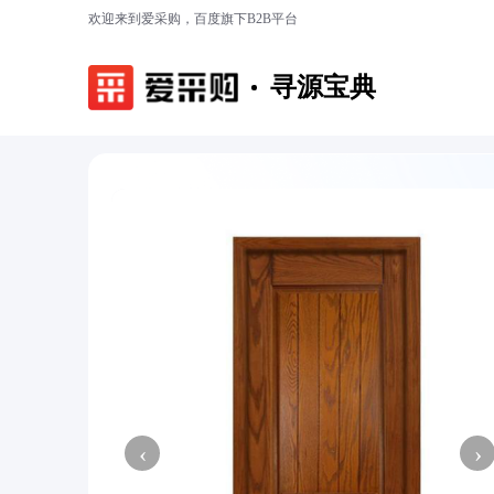
欢迎来到爱采购，百度旗下B2B平台
寻源宝典
‹
›