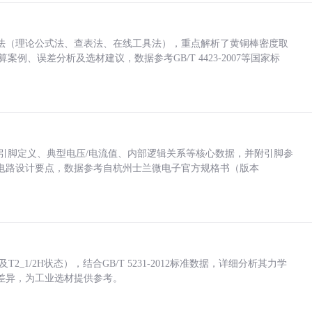
法（理论公式法、查表法、在线工具法），重点解析了黄铜棒密度取
计算案例、误差分析及选材建议，数据参考GB/T 4423-2007等国家标
括各引脚定义、典型电压/电流值、内部逻辑关系等核心数据，并附引脚参
电路设计要点，数据参考自杭州士兰微电子官方规格书（版本
_1/2H状态），结合GB/T 5231-2012标准数据，详细分析其力学
差异，为工业选材提供参考。