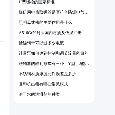
U型螺栓的国家标准
煤矿用电热取暖器是否符合防爆电气设
备标准
照明母线槽的主要作用是什么
A516Gr70对应国内材质及低温冲击要
求解析
镀镍钢带可以过多少电流
计量泵如何达到控制和调节流量的目的
联轴器的轴孔形式有三种：Y型、J型、
Z型
不锈钢材质厚度允许误差是多少
复印机出租有哪些常见模式
溶于水的润滑剂的种类