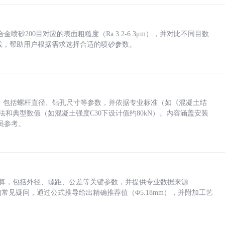
砂200目对应的表面粗糙度（Ra 3.2-6.3μm），并对比不同目数
业实践，帮助用户根据需求选择合适的喷砂参数。
力，包括螺杆直径、钻孔尺寸等参数，并依据专业标准（如《混凝土结
方法和典型数值（如混凝土强度C30下设计值约80kN）。内容涵盖安装
员参考。
底孔计算，包括外径、螺距、公差等关键参数，并提供专业数据来源
孔尺寸的常见疑问，通过公式推导给出精确推荐值（Φ5.18mm），并附加工艺