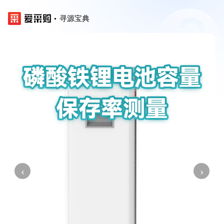
寻源宝典
‹
›