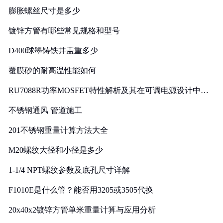
膨胀螺丝尺寸是多少
镀锌方管有哪些常见规格和型号
D400球墨铸铁井盖重多少
覆膜砂的耐高温性能如何
RU7088R功率MOSFET特性解析及其在可调电源设计中的
实践
不锈钢通风 管道施工
201不锈钢重量计算方法大全
M20螺纹大径和小径是多少
1-1/4 NPT螺纹参数及底孔尺寸详解
F1010E是什么管？能否用3205或3505代换
20x40x2镀锌方管单米重量计算与应用分析