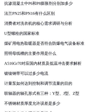
抗渗混凝土中P6和P8膨胀剂分别加多少
法兰PN25和PN16有什么区别
消费者对洗衣机的核心需求调研与分析
U型螺栓的国家标准
煤矿用电热取暖器是否符合防爆电气设备标准
照明母线槽的主要作用是什么
A516Gr70对应国内材质及低温冲击要求解析
镀镍钢带可以过多少电流
计量泵如何达到控制和调节流量的目的
联轴器的轴孔形式有三种：Y型、J型、Z型
不锈钢材质厚度允许误差是多少