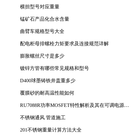
横担型号对应重量
锰矿石产品化合水含量
曲臂车规格型号大全
配电柜母排螺栓力矩要求及连接规范详解
膨胀螺丝尺寸是多少
镀锌方管有哪些常见规格和型号
D400球墨铸铁井盖重多少
覆膜砂的耐高温性能如何
RU7088R功率MOSFET特性解析及其在可调电源设
计中的实践
不锈钢通风 管道施工
201不锈钢重量计算方法大全