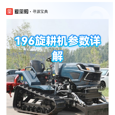
寻源宝典
‹
›