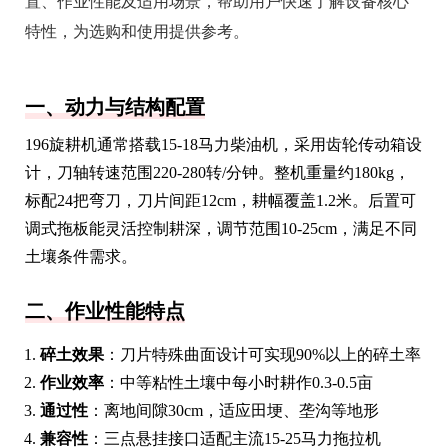
置、作业性能及适用场景，帮助用户快速了解设备核心
特性，为选购和使用提供参考。
一、动力与结构配置
196旋耕机通常搭载15-18马力柴油机，采用齿轮传动箱设
计，刀轴转速范围220-280转/分钟。整机重量约180kg，
标配24把弯刀，刀片间距12cm，耕幅覆盖1.2米。后置可
调式拖板能灵活控制耕深，调节范围10-25cm，满足不同
土壤条件需求。
二、作业性能特点
碎土效果
：刀片特殊曲面设计可实现90%以上的碎土率
作业效率
：中等粘性土壤中每小时耕作0.3-0.5亩
通过性
：离地间隙30cm，适应田埂、垄沟等地形
兼容性
：三点悬挂接口适配主流15-25马力拖拉机