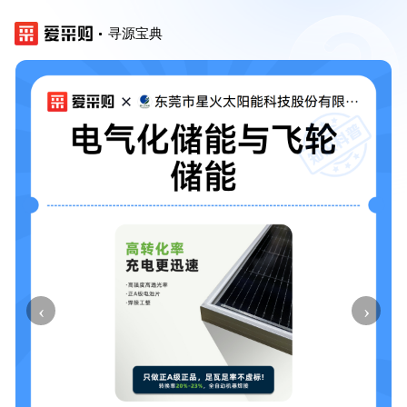
寻源宝典
‹
›