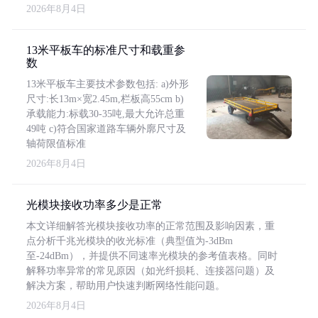
2026年8月4日
13米平板车的标准尺寸和载重参
数
13米平板车主要技术参数包括: a)外形
尺寸:长13m×宽2.45m,栏板高55cm b)
承载能力:标载30-35吨,最大允许总重
49吨 c)符合国家道路车辆外廓尺寸及
轴荷限值标准
2026年8月4日
光模块接收功率多少是正常
本文详细解答光模块接收功率的正常范围及影响因素，重
点分析千兆光模块的收光标准（典型值为-3dBm
至-24dBm），并提供不同速率光模块的参考值表格。同时
解释功率异常的常见原因（如光纤损耗、连接器问题）及
解决方案，帮助用户快速判断网络性能问题。
2026年8月4日