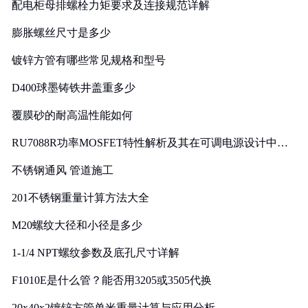
配电柜母排螺栓力矩要求及连接规范详解
膨胀螺丝尺寸是多少
镀锌方管有哪些常见规格和型号
D400球墨铸铁井盖重多少
覆膜砂的耐高温性能如何
RU7088R功率MOSFET特性解析及其在可调电源设计中的
实践
不锈钢通风 管道施工
201不锈钢重量计算方法大全
M20螺纹大径和小径是多少
1-1/4 NPT螺纹参数及底孔尺寸详解
F1010E是什么管？能否用3205或3505代换
20x40x2镀锌方管单米重量计算与应用分析