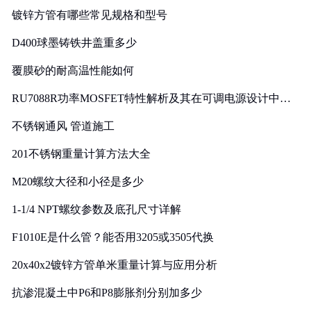
镀锌方管有哪些常见规格和型号
D400球墨铸铁井盖重多少
覆膜砂的耐高温性能如何
RU7088R功率MOSFET特性解析及其在可调电源设计中的
实践
不锈钢通风 管道施工
201不锈钢重量计算方法大全
M20螺纹大径和小径是多少
1-1/4 NPT螺纹参数及底孔尺寸详解
F1010E是什么管？能否用3205或3505代换
20x40x2镀锌方管单米重量计算与应用分析
抗渗混凝土中P6和P8膨胀剂分别加多少