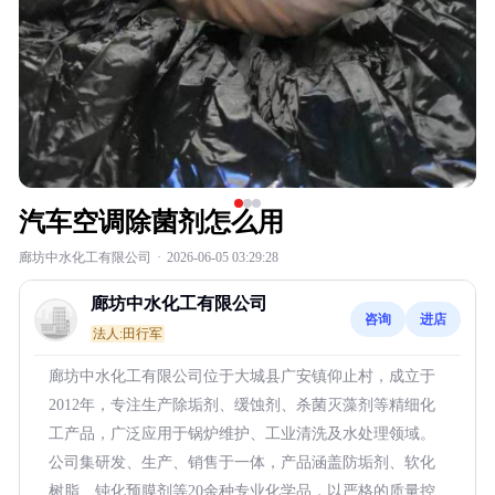
汽车空调除菌剂怎么用
廊坊中水化工有限公司
·
2026-06-05 03:29:28
廊坊中水化工有限公司
咨询
进店
法人:田行军
廊坊中水化工有限公司位于大城县广安镇仰止村，成立于
2012年，专注生产除垢剂、缓蚀剂、杀菌灭藻剂等精细化
工产品，广泛应用于锅炉维护、工业清洗及水处理领域。
公司集研发、生产、销售于一体，产品涵盖防垢剂、软化
树脂、钝化预膜剂等20余种专业化学品，以严格的质量控