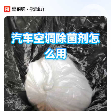
寻源宝典
‹
›