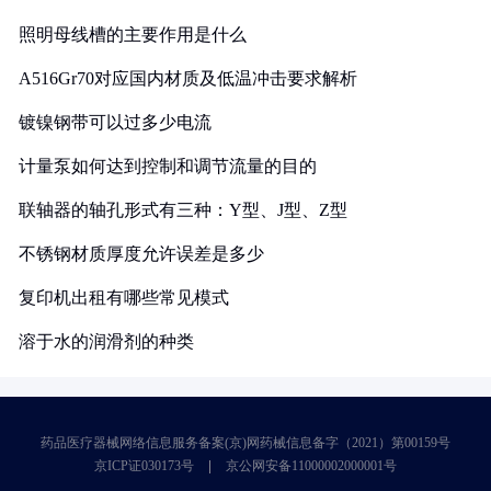
照明母线槽的主要作用是什么
A516Gr70对应国内材质及低温冲击要求解析
镀镍钢带可以过多少电流
计量泵如何达到控制和调节流量的目的
联轴器的轴孔形式有三种：Y型、J型、Z型
不锈钢材质厚度允许误差是多少
复印机出租有哪些常见模式
溶于水的润滑剂的种类
药品医疗器械网络信息服务备案(京)网药械信息备字（2021）第00159号
京ICP证030173号
京公网安备11000002000001号