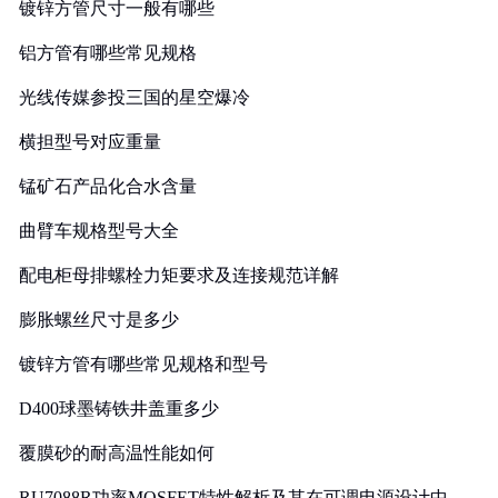
镀锌方管尺寸一般有哪些
铝方管有哪些常见规格
光线传媒参投三国的星空爆冷
横担型号对应重量
锰矿石产品化合水含量
曲臂车规格型号大全
配电柜母排螺栓力矩要求及连接规范详解
膨胀螺丝尺寸是多少
镀锌方管有哪些常见规格和型号
D400球墨铸铁井盖重多少
覆膜砂的耐高温性能如何
RU7088R功率MOSFET特性解析及其在可调电源设计中的