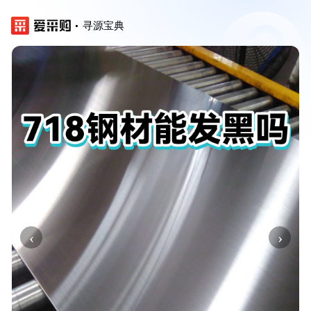
寻源宝典
‹
›