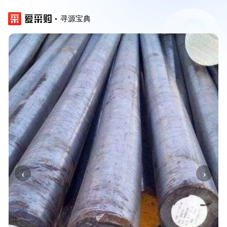
寻源宝典
‹
›