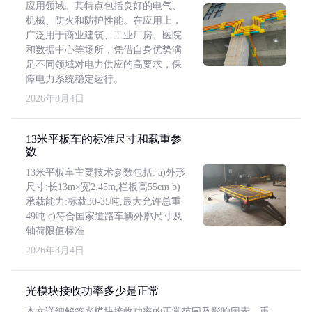
应用领域。其特点包括良好的电气、
机械、防火和防护性能。在应用上，
广泛用于商业建筑、工业厂房、医院
和数据中心等场所，凭借自身优势满
足不同领域对电力供应的高要求，保
障电力系统稳定运行。
2026年8月4日
13米平板车的标准尺寸和载重参
数
13米平板车主要技术参数包括: a)外形
尺寸:长13m×宽2.45m,栏板高55cm b)
承载能力:标载30-35吨,最大允许总重
49吨 c)符合国家道路车辆外廓尺寸及
轴荷限值标准
2026年8月4日
光模块接收功率多少是正常
本文详细解答光模块接收功率的正常范围及影响因素，重