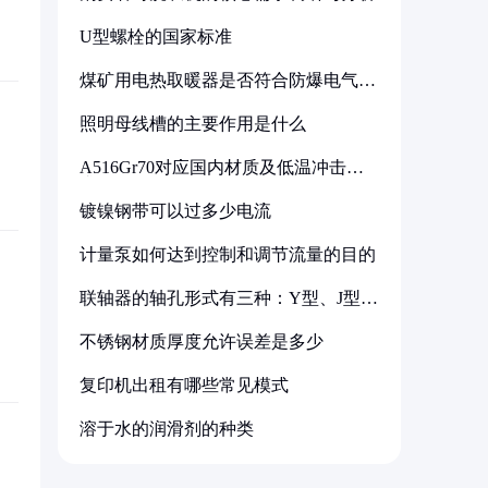
U型螺栓的国家标准
煤矿用电热取暖器是否符合防爆电气设
备标准
照明母线槽的主要作用是什么
A516Gr70对应国内材质及低温冲击要
求解析
镀镍钢带可以过多少电流
计量泵如何达到控制和调节流量的目的
联轴器的轴孔形式有三种：Y型、J型、
Z型
不锈钢材质厚度允许误差是多少
复印机出租有哪些常见模式
溶于水的润滑剂的种类