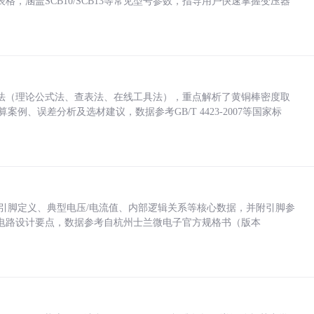
，涵盖SCB10/SCB13等常见型号参数，指导用户快速掌握变压器
法（理论公式法、查表法、在线工具法），重点解析了黄铜棒密度取
计算案例、误差分析及选材建议，数据参考GB/T 4423-2007等国家标
括各引脚定义、典型电压/电流值、内部逻辑关系等核心数据，并附引脚参
电路设计要点，数据参考自杭州士兰微电子官方规格书（版本