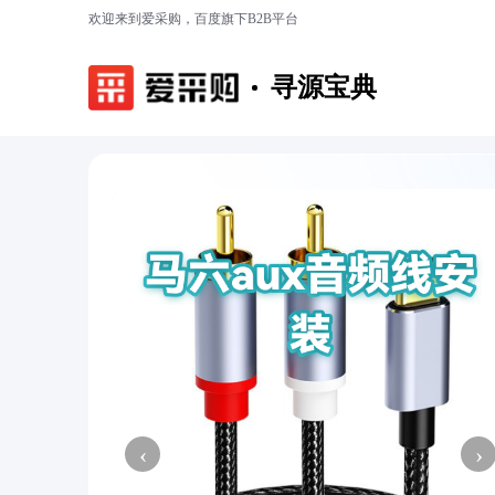
欢迎来到爱采购，百度旗下B2B平台
寻源宝典
‹
›