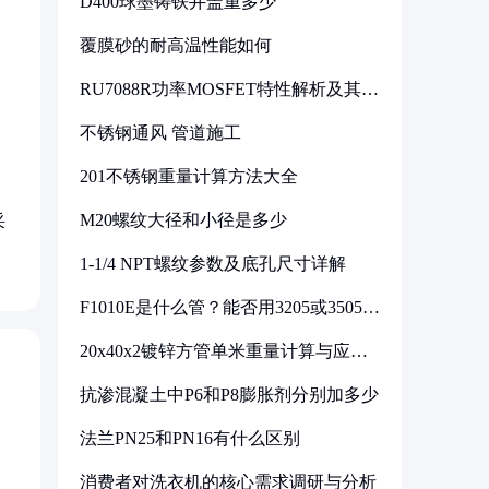
D400球墨铸铁井盖重多少
覆膜砂的耐高温性能如何
RU7088R功率MOSFET特性解析及其在
可调电源设计中的实践
不锈钢通风 管道施工
201不锈钢重量计算方法大全
M20螺纹大径和小径是多少
采
1-1/4 NPT螺纹参数及底孔尺寸详解
F1010E是什么管？能否用3205或3505代
换
20x40x2镀锌方管单米重量计算与应用
分析
抗渗混凝土中P6和P8膨胀剂分别加多少
法兰PN25和PN16有什么区别
消费者对洗衣机的核心需求调研与分析