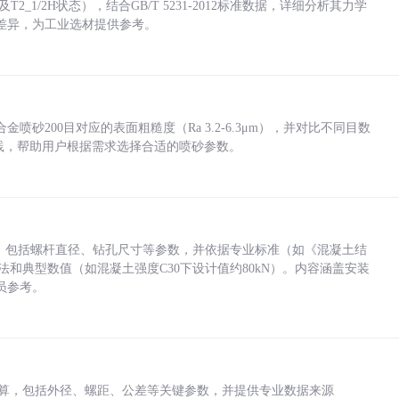
_1/2H状态），结合GB/T 5231-2012标准数据，详细分析其力学
差异，为工业选材提供参考。
砂200目对应的表面粗糙度（Ra 3.2-6.3μm），并对比不同目数
业实践，帮助用户根据需求选择合适的喷砂参数。
力，包括螺杆直径、钻孔尺寸等参数，并依据专业标准（如《混凝土结
方法和典型数值（如混凝土强度C30下设计值约80kN）。内容涵盖安装
员参考。
底孔计算，包括外径、螺距、公差等关键参数，并提供专业数据来源