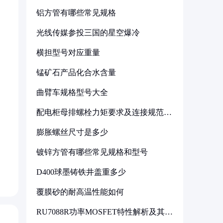
铝方管有哪些常见规格
光线传媒参投三国的星空爆冷
横担型号对应重量
锰矿石产品化合水含量
曲臂车规格型号大全
配电柜母排螺栓力矩要求及连接规范详
解
膨胀螺丝尺寸是多少
镀锌方管有哪些常见规格和型号
D400球墨铸铁井盖重多少
覆膜砂的耐高温性能如何
RU7088R功率MOSFET特性解析及其在
可调电源设计中的实践