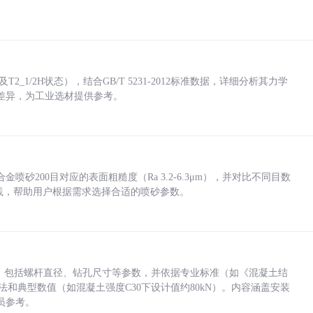
_1/2H状态），结合GB/T 5231-2012标准数据，详细分析其力学
差异，为工业选材提供参考。
砂200目对应的表面粗糙度（Ra 3.2-6.3μm），并对比不同目数
业实践，帮助用户根据需求选择合适的喷砂参数。
力，包括螺杆直径、钻孔尺寸等参数，并依据专业标准（如《混凝土结
方法和典型数值（如混凝土强度C30下设计值约80kN）。内容涵盖安装
员参考。