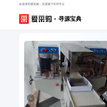
欢迎来到爱采购，百度旗下B2B平台
寻源宝典
‹
›