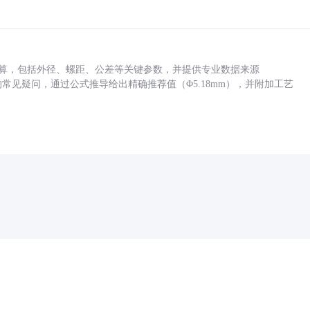
底孔计算，包括外径、螺距、公差等关键参数，并提供专业数据来源
孔尺寸的常见疑问，通过公式推导给出精确推荐值（Φ5.18mm），并附加工艺
药品医疗器械网络信息服务备案(京)网药械信息备字（2021）第00159号