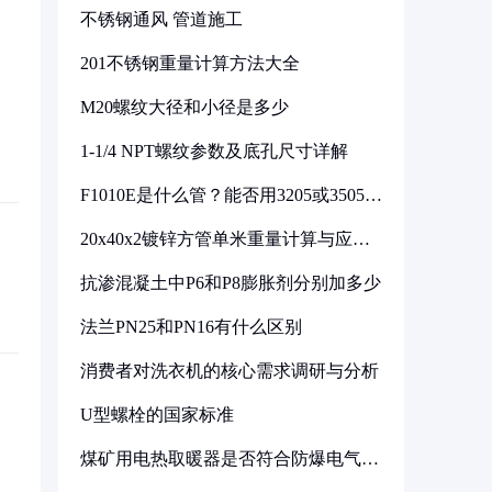
不锈钢通风 管道施工
201不锈钢重量计算方法大全
M20螺纹大径和小径是多少
1-1/4 NPT螺纹参数及底孔尺寸详解
F1010E是什么管？能否用3205或3505代
换
20x40x2镀锌方管单米重量计算与应用
分析
抗渗混凝土中P6和P8膨胀剂分别加多少
法兰PN25和PN16有什么区别
消费者对洗衣机的核心需求调研与分析
U型螺栓的国家标准
煤矿用电热取暖器是否符合防爆电气设
备标准