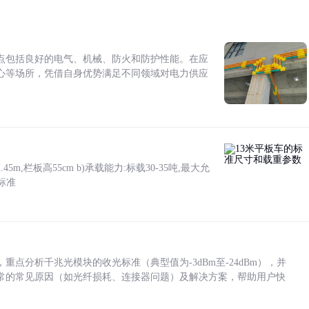
点包括良好的电气、机械、防火和防护性能。在应
心等场所，凭借自身优势满足不同领域对电力供应
5m,栏板高55cm b)承载能力:标载30-35吨,最大允
标准
点分析千兆光模块的收光标准（典型值为-3dBm至-24dBm），并
常的常见原因（如光纤损耗、连接器问题）及解决方案，帮助用户快