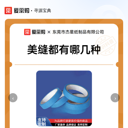
寻源宝典
‹
›