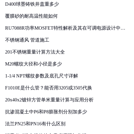
D400球墨铸铁井盖重多少
覆膜砂的耐高温性能如何
RU7088R功率MOSFET特性解析及其在可调电源设计中的
实践
不锈钢通风 管道施工
201不锈钢重量计算方法大全
M20螺纹大径和小径是多少
1-1/4 NPT螺纹参数及底孔尺寸详解
F1010E是什么管？能否用3205或3505代换
20x40x2镀锌方管单米重量计算与应用分析
抗渗混凝土中P6和P8膨胀剂分别加多少
法兰PN25和PN16有什么区别