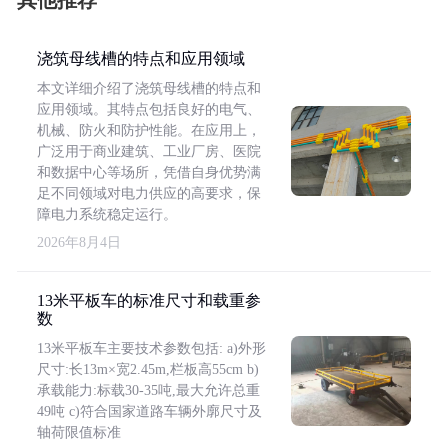
其他推荐
浇筑母线槽的特点和应用领域
本文详细介绍了浇筑母线槽的特点和
应用领域。其特点包括良好的电气、
机械、防火和防护性能。在应用上，
广泛用于商业建筑、工业厂房、医院
和数据中心等场所，凭借自身优势满
足不同领域对电力供应的高要求，保
障电力系统稳定运行。
2026年8月4日
13米平板车的标准尺寸和载重参
数
13米平板车主要技术参数包括: a)外形
尺寸:长13m×宽2.45m,栏板高55cm b)
承载能力:标载30-35吨,最大允许总重
49吨 c)符合国家道路车辆外廓尺寸及
轴荷限值标准