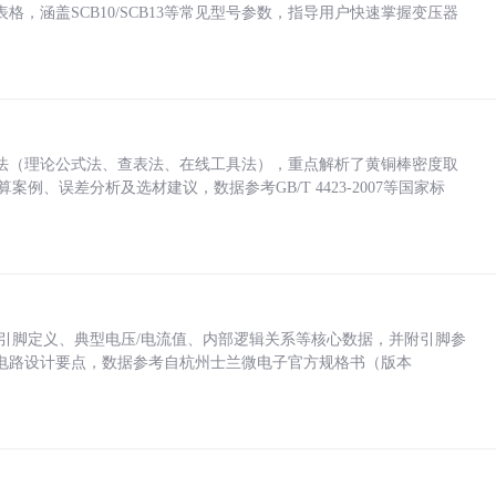
，涵盖SCB10/SCB13等常见型号参数，指导用户快速掌握变压器
法（理论公式法、查表法、在线工具法），重点解析了黄铜棒密度取
计算案例、误差分析及选材建议，数据参考GB/T 4423-2007等国家标
括各引脚定义、典型电压/电流值、内部逻辑关系等核心数据，并附引脚参
电路设计要点，数据参考自杭州士兰微电子官方规格书（版本