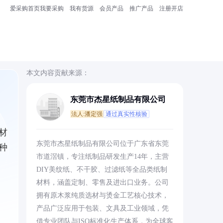
爱采购首页
我要采购
我有货源
会员产品
推广产品
注册开店
本文内容贡献来源：
东莞市杰星纸制品有限公司
法人:潘定强
通过真实性核验
材
东莞市杰星纸制品有限公司位于广东省东莞
种
市道滘镇，专注纸制品研发生产14年，主营
DIY美纹纸、不干胶、过滤纸等全品类纸制
材料，涵盖定制、零售及进出口业务。公司
拥有原木浆纯质选材与烫金工艺核心技术，
产品广泛应用于包装、文具及工业领域，凭
借专业团队与ISO标准化生产体系，为全球客