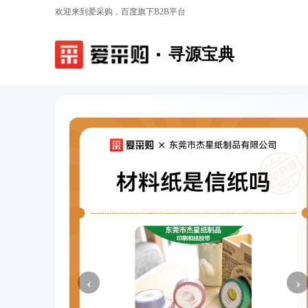
欢迎来到爱采购，百度旗下B2B平台
寻源宝典
‹
›