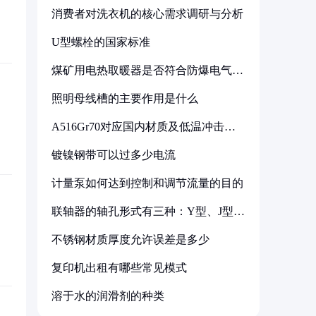
消费者对洗衣机的核心需求调研与分析
U型螺栓的国家标准
煤矿用电热取暖器是否符合防爆电气设
备标准
照明母线槽的主要作用是什么
A516Gr70对应国内材质及低温冲击要
求解析
镀镍钢带可以过多少电流
计量泵如何达到控制和调节流量的目的
联轴器的轴孔形式有三种：Y型、J型、
Z型
不锈钢材质厚度允许误差是多少
复印机出租有哪些常见模式
溶于水的润滑剂的种类