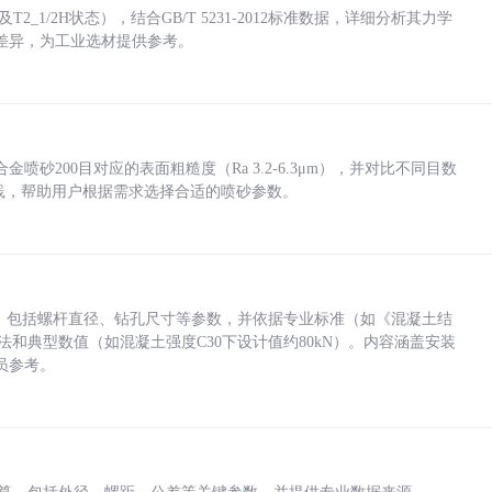
_1/2H状态），结合GB/T 5231-2012标准数据，详细分析其力学
差异，为工业选材提供参考。
砂200目对应的表面粗糙度（Ra 3.2-6.3μm），并对比不同目数
业实践，帮助用户根据需求选择合适的喷砂参数。
力，包括螺杆直径、钻孔尺寸等参数，并依据专业标准（如《混凝土结
方法和典型数值（如混凝土强度C30下设计值约80kN）。内容涵盖安装
员参考。