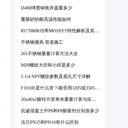
D400球墨铸铁井盖重多少
覆膜砂的耐高温性能如何
RU7088R功率MOSFET特性解析及其在
可调电源设计中的实践
不锈钢通风 管道施工
201不锈钢重量计算方法大全
M20螺纹大径和小径是多少
1-1/4 NPT螺纹参数及底孔尺寸详解
F1010E是什么管？能否用3205或3505代
换
20x40x2镀锌方管单米重量计算与应用
分析
抗渗混凝土中P6和P8膨胀剂分别加多少
法兰PN25和PN16有什么区别