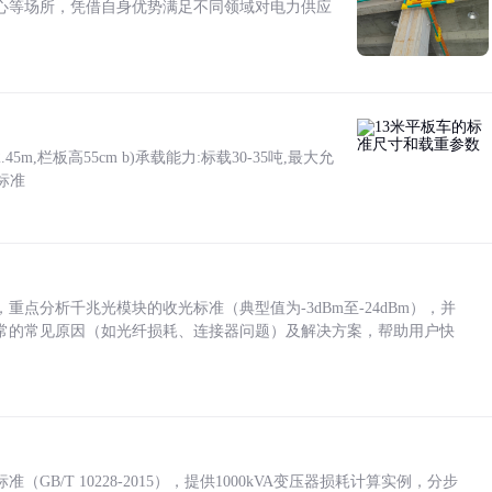
心等场所，凭借自身优势满足不同领域对电力供应
5m,栏板高55cm b)承载能力:标载30-35吨,最大允
标准
点分析千兆光模块的收光标准（典型值为-3dBm至-24dBm），并
常的常见原因（如光纤损耗、连接器问题）及解决方案，帮助用户快
/T 10228-2015），提供1000kVA变压器损耗计算实例，分步