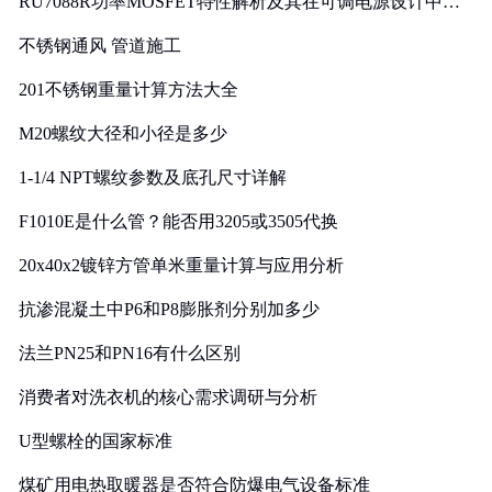
RU7088R功率MOSFET特性解析及其在可调电源设计中的
实践
不锈钢通风 管道施工
201不锈钢重量计算方法大全
M20螺纹大径和小径是多少
1-1/4 NPT螺纹参数及底孔尺寸详解
F1010E是什么管？能否用3205或3505代换
20x40x2镀锌方管单米重量计算与应用分析
抗渗混凝土中P6和P8膨胀剂分别加多少
法兰PN25和PN16有什么区别
消费者对洗衣机的核心需求调研与分析
U型螺栓的国家标准
煤矿用电热取暖器是否符合防爆电气设备标准