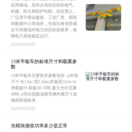
应用领域。其特点包括良好的电气、
机械、防火和防护性能。在应用上，
广泛用于商业建筑、工业厂房、医院
和数据中心等场所，凭借自身优势满
足不同领域对电力供应的高要求，保
障电力系统稳定运行。
2026年8月4日
13米平板车的标准尺寸和载重参
数
13米平板车主要技术参数包括: a)外形
尺寸:长13m×宽2.45m,栏板高55cm b)
承载能力:标载30-35吨,最大允许总重
49吨 c)符合国家道路车辆外廓尺寸及
轴荷限值标准
2026年8月4日
光模块接收功率多少是正常