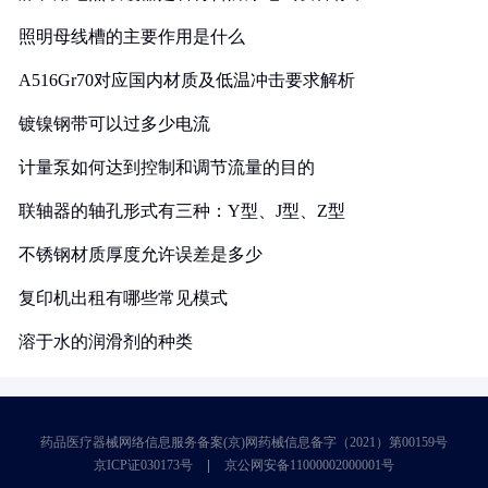
照明母线槽的主要作用是什么
A516Gr70对应国内材质及低温冲击要求解析
镀镍钢带可以过多少电流
计量泵如何达到控制和调节流量的目的
联轴器的轴孔形式有三种：Y型、J型、Z型
不锈钢材质厚度允许误差是多少
复印机出租有哪些常见模式
溶于水的润滑剂的种类
药品医疗器械网络信息服务备案(京)网药械信息备字（2021）第00159号
京ICP证030173号
京公网安备11000002000001号