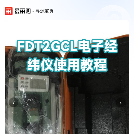
寻源宝典
‹
›