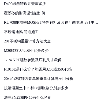
D400球墨铸铁井盖重多少
覆膜砂的耐高温性能如何
RU7088R功率MOSFET特性解析及其在可调电源设计中的
实践
不锈钢通风 管道施工
201不锈钢重量计算方法大全
M20螺纹大径和小径是多少
1-1/4 NPT螺纹参数及底孔尺寸详解
F1010E是什么管？能否用3205或3505代换
20x40x2镀锌方管单米重量计算与应用分析
抗渗混凝土中P6和P8膨胀剂分别加多少
法兰PN25和PN16有什么区别