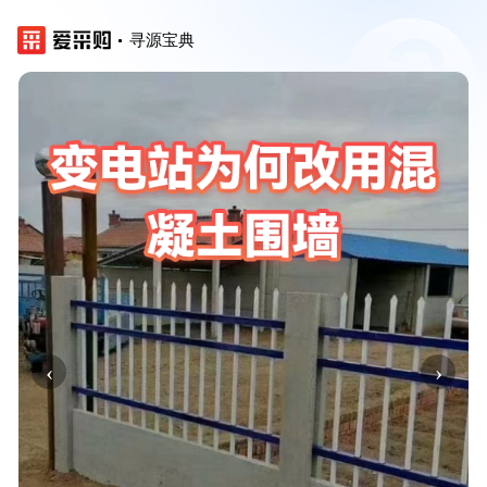
寻源宝典
‹
›