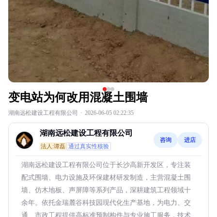
变电站为何改用混凝土围墙
湖南远松建设工程有限公司
·
2026-06-05 02:22:35
湖南远松建设工程有限公司
咨询
进店
法人:谭磊
通过真实性核验
湖南远松建设工程有限公司位于长沙高新开发区，专注装
配式围墙、电力设施及环保建材研发制造，主营混凝土围
墙、仿木地板、声屏障等系列产品，深耕建筑工程领域十
余年。依托金瑞麓谷科技园现代化生产基地，为电力、交
通、市政工程提供高标准预制构件与专业施工服务，技术