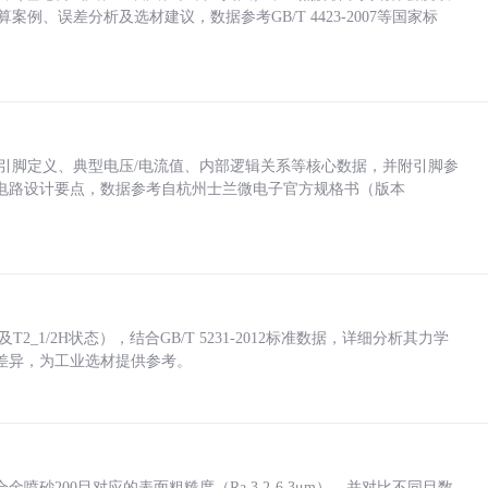
计算案例、误差分析及选材建议，数据参考GB/T 4423-2007等国家标
括各引脚定义、典型电压/电流值、内部逻辑关系等核心数据，并附引脚参
电路设计要点，数据参考自杭州士兰微电子官方规格书（版本
_1/2H状态），结合GB/T 5231-2012标准数据，详细分析其力学
差异，为工业选材提供参考。
砂200目对应的表面粗糙度（Ra 3.2-6.3μm），并对比不同目数