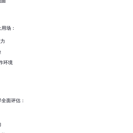
扭曲
上用场：
省力
险
作环境
样全面评估：
响