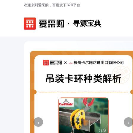
欢迎来到爱采购，百度旗下B2B平台
寻源宝典
‹
›