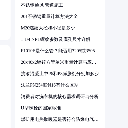
不锈钢通风 管道施工
201不锈钢重量计算方法大全
M20螺纹大径和小径是多少
1-1/4 NPT螺纹参数及底孔尺寸详解
F1010E是什么管？能否用3205或3505代
换
20x40x2镀锌方管单米重量计算与应用
分析
抗渗混凝土中P6和P8膨胀剂分别加多少
法兰PN25和PN16有什么区别
消费者对洗衣机的核心需求调研与分析
U型螺栓的国家标准
煤矿用电热取暖器是否符合防爆电气设
备标准