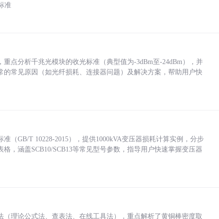
标准
点分析千兆光模块的收光标准（典型值为-3dBm至-24dBm），并
常的常见原因（如光纤损耗、连接器问题）及解决方案，帮助用户快
/T 10228-2015），提供1000kVA变压器损耗计算实例，分步
，涵盖SCB10/SCB13等常见型号参数，指导用户快速掌握变压器
法（理论公式法、查表法、在线工具法），重点解析了黄铜棒密度取