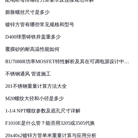
膨胀螺丝尺寸是多少
镀锌方管有哪些常见规格和型号
D400球墨铸铁井盖重多少
覆膜砂的耐高温性能如何
RU7088R功率MOSFET特性解析及其在可调电源设计中的
实践
不锈钢通风 管道施工
201不锈钢重量计算方法大全
M20螺纹大径和小径是多少
1-1/4 NPT螺纹参数及底孔尺寸详解
F1010E是什么管？能否用3205或3505代换
20x40x2镀锌方管单米重量计算与应用分析