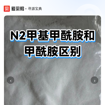
寻源宝典
‹
›