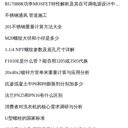
RU7088R功率MOSFET特性解析及其在可调电源设计中的
实践
不锈钢通风 管道施工
201不锈钢重量计算方法大全
M20螺纹大径和小径是多少
1-1/4 NPT螺纹参数及底孔尺寸详解
F1010E是什么管？能否用3205或3505代换
20x40x2镀锌方管单米重量计算与应用分析
抗渗混凝土中P6和P8膨胀剂分别加多少
法兰PN25和PN16有什么区别
消费者对洗衣机的核心需求调研与分析
U型螺栓的国家标准