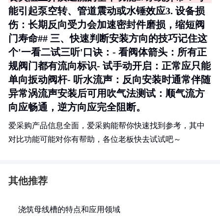
能引起泵空转、管道震动或水锤效应3.
设备损
伤
：长期反向受力会加速密封件磨损，缩短阀
门寿命## 三、快速判断安装方向的技巧记住这
个'一看二试三听'口诀：- 看阀体箭头：所有正
规阀门都有流向标识- 试手动开启：正常应只能
单向扳动阀杆- 听水流声：反向安装时通常伴随
异常涡流声安装后可用吹气法测试：顺气流方
向应畅通，逆方向应完全阻断。
爱采购产品信息全面，爱采购能帮你快速找到参考，其中
对比功能可能对你有帮助，各位老板快去试试吧～
其他推荐
浇筑母线槽的特点和应用领域