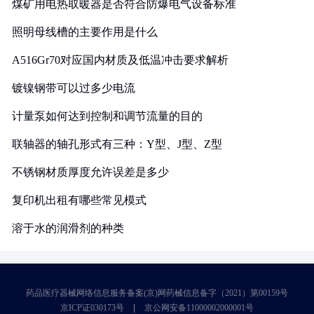
煤矿用电热取暖器是否符合防爆电气设备标准
照明母线槽的主要作用是什么
A516Gr70对应国内材质及低温冲击要求解析
镀镍钢带可以过多少电流
计量泵如何达到控制和调节流量的目的
联轴器的轴孔形式有三种：Y型、J型、Z型
不锈钢材质厚度允许误差是多少
复印机出租有哪些常见模式
溶于水的润滑剂的种类
药品医疗器械网络信息服务备案(京)网药械信息备字（2021）第00159号
京ICP证030173号
京公网安备11000002000001号