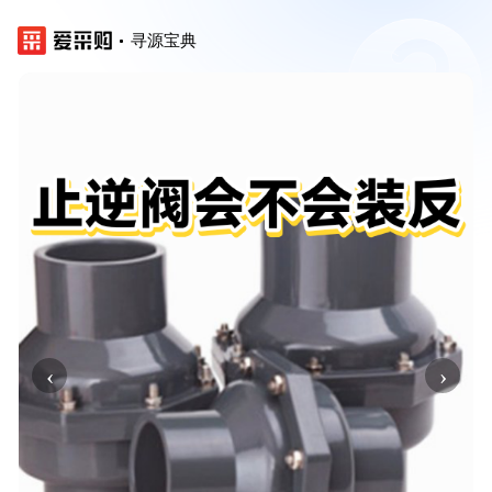
寻源宝典
‹
›