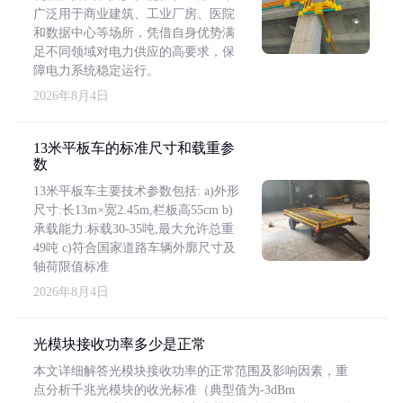
广泛用于商业建筑、工业厂房、医院
和数据中心等场所，凭借自身优势满
足不同领域对电力供应的高要求，保
障电力系统稳定运行。
2026年8月4日
13米平板车的标准尺寸和载重参
数
13米平板车主要技术参数包括: a)外形
尺寸:长13m×宽2.45m,栏板高55cm b)
承载能力:标载30-35吨,最大允许总重
49吨 c)符合国家道路车辆外廓尺寸及
轴荷限值标准
2026年8月4日
光模块接收功率多少是正常
本文详细解答光模块接收功率的正常范围及影响因素，重
点分析千兆光模块的收光标准（典型值为-3dBm