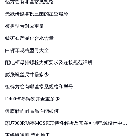
铝方管有哪些常见规格
光线传媒参投三国的星空爆冷
横担型号对应重量
锰矿石产品化合水含量
曲臂车规格型号大全
配电柜母排螺栓力矩要求及连接规范详解
膨胀螺丝尺寸是多少
镀锌方管有哪些常见规格和型号
D400球墨铸铁井盖重多少
覆膜砂的耐高温性能如何
RU7088R功率MOSFET特性解析及其在可调电源设计中的
实践
不锈钢通风 管道施工