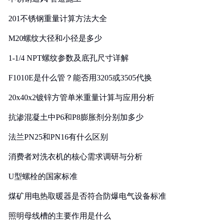
201不锈钢重量计算方法大全
M20螺纹大径和小径是多少
1-1/4 NPT螺纹参数及底孔尺寸详解
F1010E是什么管？能否用3205或3505代换
20x40x2镀锌方管单米重量计算与应用分析
抗渗混凝土中P6和P8膨胀剂分别加多少
法兰PN25和PN16有什么区别
消费者对洗衣机的核心需求调研与分析
U型螺栓的国家标准
煤矿用电热取暖器是否符合防爆电气设备标准
照明母线槽的主要作用是什么