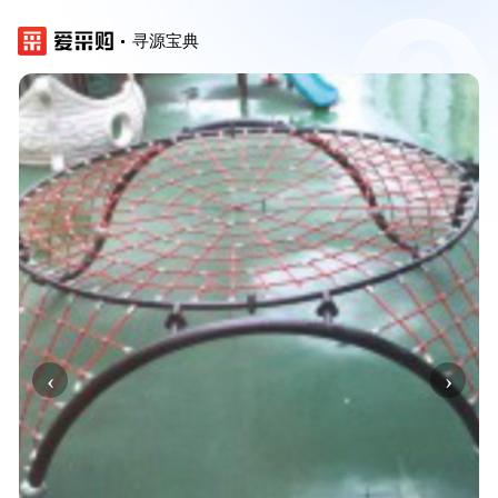
寻源宝典
‹
›