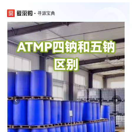
寻源宝典
‹
›