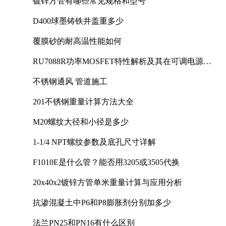
镀锌方管有哪些常见规格和型号
D400球墨铸铁井盖重多少
覆膜砂的耐高温性能如何
RU7088R功率MOSFET特性解析及其在可调电源设
计中的实践
不锈钢通风 管道施工
201不锈钢重量计算方法大全
M20螺纹大径和小径是多少
1-1/4 NPT螺纹参数及底孔尺寸详解
F1010E是什么管？能否用3205或3505代换
20x40x2镀锌方管单米重量计算与应用分析
抗渗混凝土中P6和P8膨胀剂分别加多少
法兰PN25和PN16有什么区别