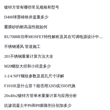
镀锌方管有哪些常见规格和型号
D400球墨铸铁井盖重多少
覆膜砂的耐高温性能如何
RU7088R功率MOSFET特性解析及其在可调电源设计中的
实践
不锈钢通风 管道施工
201不锈钢重量计算方法大全
M20螺纹大径和小径是多少
1-1/4 NPT螺纹参数及底孔尺寸详解
F1010E是什么管？能否用3205或3505代换
20x40x2镀锌方管单米重量计算与应用分析
抗渗混凝土中P6和P8膨胀剂分别加多少