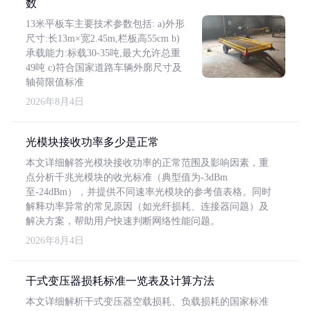
数
13米平板车主要技术参数包括: a)外形
尺寸:长13m×宽2.45m,栏板高55cm b)
承载能力:标载30-35吨,最大允许总重
49吨 c)符合国家道路车辆外廓尺寸及
轴荷限值标准
2026年8月4日
光模块接收功率多少是正常
本文详细解答光模块接收功率的正常范围及影响因素，重
点分析千兆光模块的收光标准（典型值为-3dBm
至-24dBm），并提供不同速率光模块的参考值表格。同时
解释功率异常的常见原因（如光纤损耗、连接器问题）及
解决方案，帮助用户快速判断网络性能问题。
2026年8月4日
干式变压器损耗标准一览表及计算方法
本文详细解析干式变压器空载损耗、负载损耗的国家标准