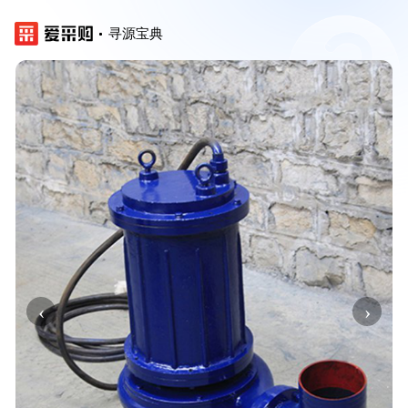
寻源宝典
‹
›