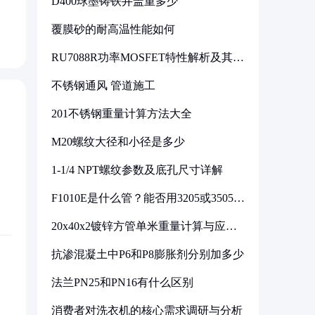
D400球墨铸铁井盖重多少
覆膜砂的耐高温性能如何
RU7088R功率MOSFET特性解析及其在
可调电源设计中的实践
不锈钢通风 管道施工
201不锈钢重量计算方法大全
M20螺纹大径和小径是多少
1-1/4 NPT螺纹参数及底孔尺寸详解
F1010E是什么管？能否用3205或3505代
换
20x40x2镀锌方管单米重量计算与应用
分析
抗渗混凝土中P6和P8膨胀剂分别加多少
法兰PN25和PN16有什么区别
消费者对洗衣机的核心需求调研与分析