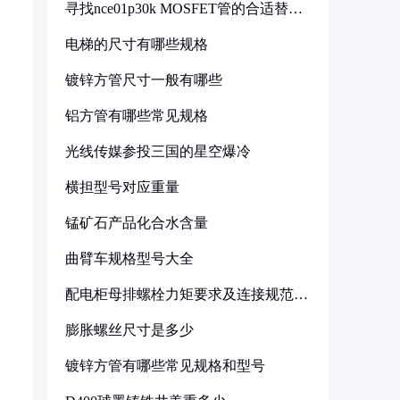
寻找nce01p30k MOSFET管的合适替代
型号
电梯的尺寸有哪些规格
镀锌方管尺寸一般有哪些
铝方管有哪些常见规格
光线传媒参投三国的星空爆冷
横担型号对应重量
锰矿石产品化合水含量
曲臂车规格型号大全
配电柜母排螺栓力矩要求及连接规范详
解
膨胀螺丝尺寸是多少
镀锌方管有哪些常见规格和型号