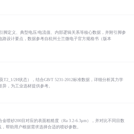
括各引脚定义、典型电压/电流值、内部逻辑关系等核心数据，并附引脚参
电路设计要点，数据参考自杭州士兰微电子官方规格书（版本
_1/2H状态），结合GB/T 5231-2012标准数据，详细分析其力学
差异，为工业选材提供参考。
砂200目对应的表面粗糙度（Ra 3.2-6.3μm），并对比不同目数
业实践，帮助用户根据需求选择合适的喷砂参数。