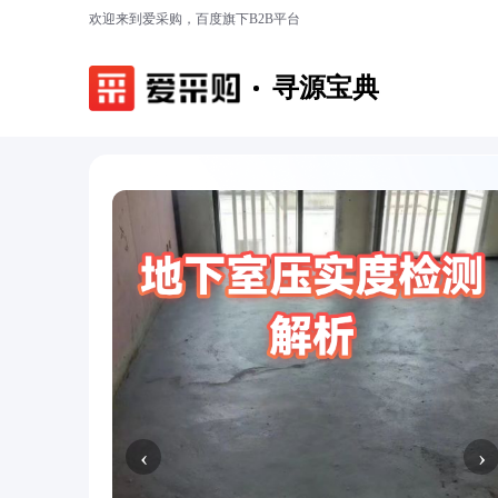
欢迎来到爱采购，百度旗下B2B平台
寻源宝典
‹
›