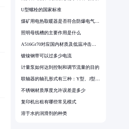
U型螺栓的国家标准
煤矿用电热取暖器是否符合防爆电气设
备标准
照明母线槽的主要作用是什么
A516Gr70对应国内材质及低温冲击要
求解析
镀镍钢带可以过多少电流
计量泵如何达到控制和调节流量的目的
联轴器的轴孔形式有三种：Y型、J型、
Z型
不锈钢材质厚度允许误差是多少
复印机出租有哪些常见模式
溶于水的润滑剂的种类