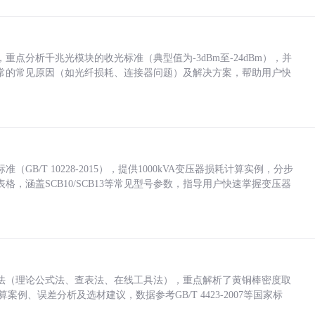
点分析千兆光模块的收光标准（典型值为-3dBm至-24dBm），并
常的常见原因（如光纤损耗、连接器问题）及解决方案，帮助用户快
/T 10228-2015），提供1000kVA变压器损耗计算实例，分步
，涵盖SCB10/SCB13等常见型号参数，指导用户快速掌握变压器
法（理论公式法、查表法、在线工具法），重点解析了黄铜棒密度取
计算案例、误差分析及选材建议，数据参考GB/T 4423-2007等国家标