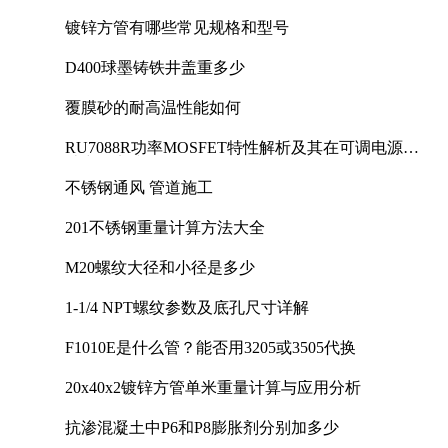
镀锌方管有哪些常见规格和型号
D400球墨铸铁井盖重多少
覆膜砂的耐高温性能如何
RU7088R功率MOSFET特性解析及其在可调电源设
计中的实践
不锈钢通风 管道施工
201不锈钢重量计算方法大全
M20螺纹大径和小径是多少
1-1/4 NPT螺纹参数及底孔尺寸详解
F1010E是什么管？能否用3205或3505代换
20x40x2镀锌方管单米重量计算与应用分析
抗渗混凝土中P6和P8膨胀剂分别加多少