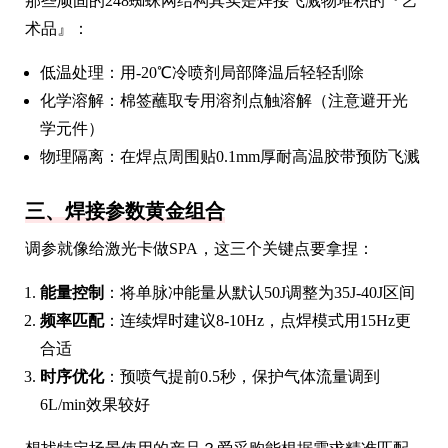
那些顽固的248蜘蛛网结构其实是焊接飞溅物堆积的『艺
术品』：
低温处理：用-20℃冷喷剂局部降温后轻轻刮除
化学溶解：棉签蘸取专用溶剂点触溶解（注意避开光
学元件）
物理隔离：在焊点周围贴0.1mm厚耐高温胶带预防飞溅
三、焊接参数黄金组合
调参就像给激光卡做SPA，这三个关键点要拿捏：
能量控制
：将单脉冲能量从默认50J调整为35J-40J区间
频率匹配
：连续焊时建议8-10Hz，点焊模式用15Hz更
合适
时序优化
：预喷气提前0.5秒，保护气体流量调到
6L/min效果较好