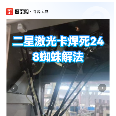
寻源宝典
‹
›