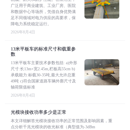
广泛用于商业建筑、工业厂房、医院
和数据中心等场所，凭借自身优势满
足不同领域对电力供应的高要求，保
障电力系统稳定运行。
2026年8月4日
13米平板车的标准尺寸和载重参
数
13米平板车主要技术参数包括: a)外形
尺寸:长13m×宽2.45m,栏板高55cm b)
承载能力:标载30-35吨,最大允许总重
49吨 c)符合国家道路车辆外廓尺寸及
轴荷限值标准
2026年8月4日
光模块接收功率多少是正常
本文详细解答光模块接收功率的正常范围及影响因素，重
点分析千兆光模块的收光标准（典型值为-3dBm