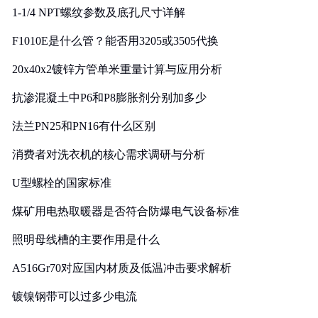
1-1/4 NPT螺纹参数及底孔尺寸详解
F1010E是什么管？能否用3205或3505代换
20x40x2镀锌方管单米重量计算与应用分析
抗渗混凝土中P6和P8膨胀剂分别加多少
法兰PN25和PN16有什么区别
消费者对洗衣机的核心需求调研与分析
U型螺栓的国家标准
煤矿用电热取暖器是否符合防爆电气设备标准
照明母线槽的主要作用是什么
A516Gr70对应国内材质及低温冲击要求解析
镀镍钢带可以过多少电流