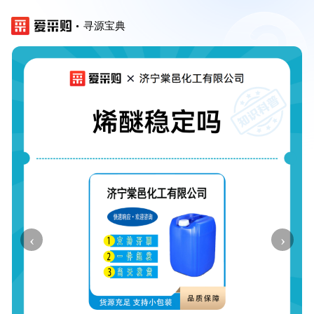
寻源宝典
‹
›