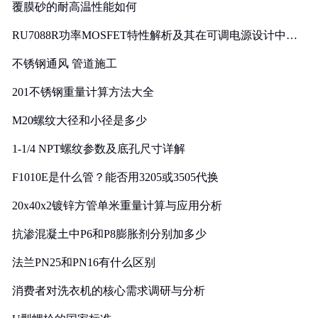
覆膜砂的耐高温性能如何
RU7088R功率MOSFET特性解析及其在可调电源设计中的
实践
不锈钢通风 管道施工
201不锈钢重量计算方法大全
M20螺纹大径和小径是多少
1-1/4 NPT螺纹参数及底孔尺寸详解
F1010E是什么管？能否用3205或3505代换
20x40x2镀锌方管单米重量计算与应用分析
抗渗混凝土中P6和P8膨胀剂分别加多少
法兰PN25和PN16有什么区别
消费者对洗衣机的核心需求调研与分析