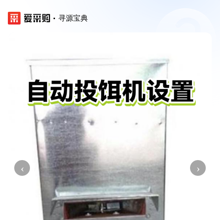
寻源宝典
‹
›