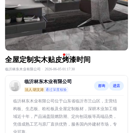
全屋定制实木贴皮烤漆时间
临沂林东木业有限公司
·
2026-06-05 01:17:30
临沂林东木业有限公司
咨询
进店
法人:胡文涛
通过深度核验
临沂林东木业有限公司位于山东省临沂市兰山区，主营结
构板、生态板、欧松板及全屋定制板材，深耕木业加工领
域近十年，产品涵盖阻燃防潮、定向刨花板等高端品类，
凭借成熟工艺与原厂直供优势，服务国内外建材市场，专
业可靠。