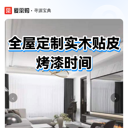
寻源宝典
‹
›