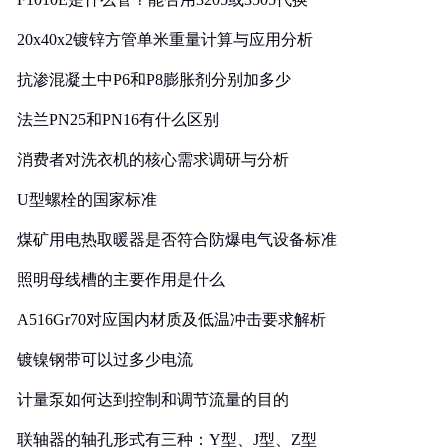
20x40x2镀锌方管单米重量计算与应用分析
抗渗混凝土中P6和P8膨胀剂分别加多少
法兰PN25和PN16有什么区别
消费者对洗衣机的核心需求调研与分析
U型螺栓的国家标准
煤矿用电热取暖器是否符合防爆电气设备标准
照明母线槽的主要作用是什么
A516Gr70对应国内材质及低温冲击要求解析
镀镍钢带可以过多少电流
计量泵如何达到控制和调节流量的目的
联轴器的轴孔形式有三种：Y型、J型、Z型