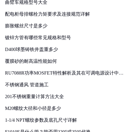
曲臂车规格型号大全
配电柜母排螺栓力矩要求及连接规范详解
膨胀螺丝尺寸是多少
镀锌方管有哪些常见规格和型号
D400球墨铸铁井盖重多少
覆膜砂的耐高温性能如何
RU7088R功率MOSFET特性解析及其在可调电源设计中的
实践
不锈钢通风 管道施工
201不锈钢重量计算方法大全
M20螺纹大径和小径是多少
1-1/4 NPT螺纹参数及底孔尺寸详解
F1010E是什么管？能否用3205或3505代换