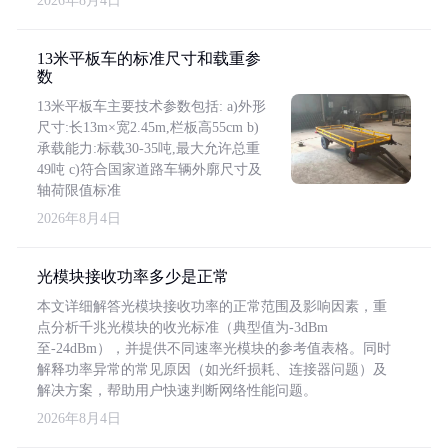
2026年8月4日
13米平板车的标准尺寸和载重参
数
13米平板车主要技术参数包括: a)外形
尺寸:长13m×宽2.45m,栏板高55cm b)
承载能力:标载30-35吨,最大允许总重
49吨 c)符合国家道路车辆外廓尺寸及
轴荷限值标准
2026年8月4日
光模块接收功率多少是正常
本文详细解答光模块接收功率的正常范围及影响因素，重
点分析千兆光模块的收光标准（典型值为-3dBm
至-24dBm），并提供不同速率光模块的参考值表格。同时
解释功率异常的常见原因（如光纤损耗、连接器问题）及
解决方案，帮助用户快速判断网络性能问题。
2026年8月4日