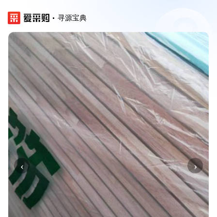
寻源宝典
‹
›