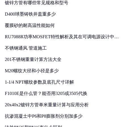
镀锌方管有哪些常见规格和型号
D400球墨铸铁井盖重多少
覆膜砂的耐高温性能如何
RU7088R功率MOSFET特性解析及其在可调电源设计中的
实践
不锈钢通风 管道施工
201不锈钢重量计算方法大全
M20螺纹大径和小径是多少
1-1/4 NPT螺纹参数及底孔尺寸详解
F1010E是什么管？能否用3205或3505代换
20x40x2镀锌方管单米重量计算与应用分析
抗渗混凝土中P6和P8膨胀剂分别加多少