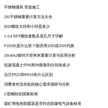
实践
不锈钢通风 管道施工
201不锈钢重量计算方法大全
M20螺纹大径和小径是多少
1-1/4 NPT螺纹参数及底孔尺寸详解
F1010E是什么管？能否用3205或3505代换
20x40x2镀锌方管单米重量计算与应用分析
抗渗混凝土中P6和P8膨胀剂分别加多少
法兰PN25和PN16有什么区别
消费者对洗衣机的核心需求调研与分析
U型螺栓的国家标准
煤矿用电热取暖器是否符合防爆电气设备标准