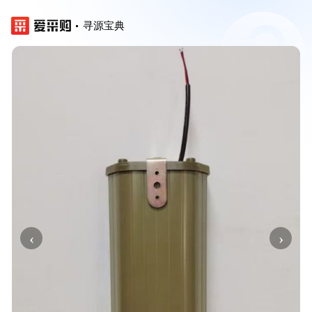
寻源宝典
‹
›