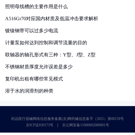
照明母线槽的主要作用是什么
A516Gr70对应国内材质及低温冲击要求解析
镀镍钢带可以过多少电流
计量泵如何达到控制和调节流量的目的
联轴器的轴孔形式有三种：Y型、J型、Z型
不锈钢材质厚度允许误差是多少
复印机出租有哪些常见模式
溶于水的润滑剂的种类
药品医疗器械网络信息服务备案(京)网药械信息备字（2021）第00159号
京ICP证030173号
京公网安备11000002000001号