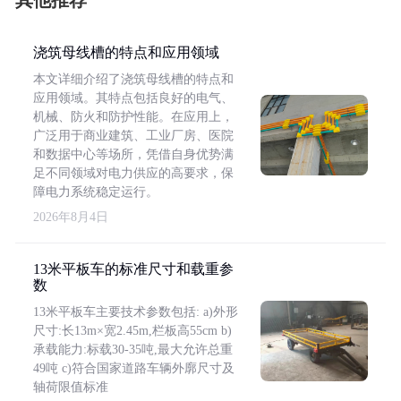
其他推荐
浇筑母线槽的特点和应用领域
本文详细介绍了浇筑母线槽的特点和
应用领域。其特点包括良好的电气、
机械、防火和防护性能。在应用上，
广泛用于商业建筑、工业厂房、医院
和数据中心等场所，凭借自身优势满
足不同领域对电力供应的高要求，保
障电力系统稳定运行。
2026年8月4日
13米平板车的标准尺寸和载重参
数
13米平板车主要技术参数包括: a)外形
尺寸:长13m×宽2.45m,栏板高55cm b)
承载能力:标载30-35吨,最大允许总重
49吨 c)符合国家道路车辆外廓尺寸及
轴荷限值标准