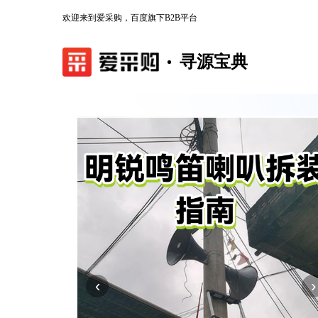
欢迎来到爱采购，百度旗下B2B平台
寻源宝典
‹
›