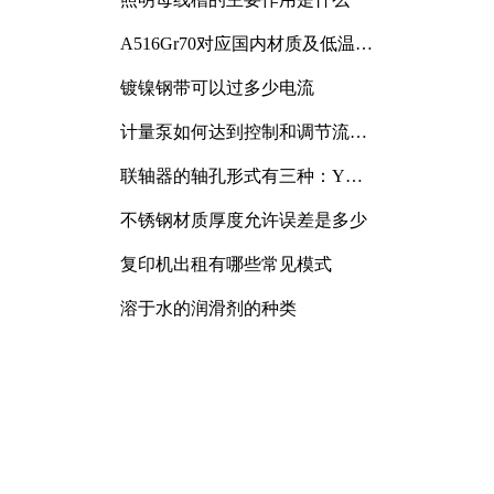
A516Gr70对应国内材质及低温冲
击要求解析
镀镍钢带可以过多少电流
计量泵如何达到控制和调节流量
的目的
联轴器的轴孔形式有三种：Y
型、J型、Z型
不锈钢材质厚度允许误差是多少
复印机出租有哪些常见模式
溶于水的润滑剂的种类