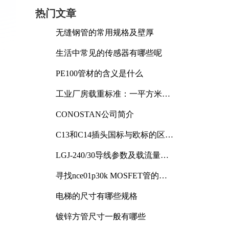
热门文章
无缝钢管的常用规格及壁厚
生活中常见的传感器有哪些呢
PE100管材的含义是什么
工业厂房载重标准：一平方米能
承受多少公斤
CONOSTAN公司简介
C13和C14插头国标与欧标的区别
及其标准解析
，
LGJ-240/30导线参数及载流量解
析
寻找nce01p30k MOSFET管的合
适替代型号
电梯的尺寸有哪些规格
镀锌方管尺寸一般有哪些