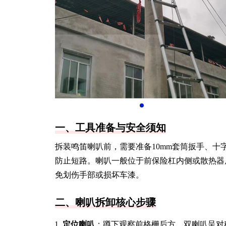
一、工具准备与安全须知
拆装鸣笛喇叭前，需要准备10mm套筒扳手、
防止短路。喇叭一般位于前保险杠内侧或散热器
免划伤手部或损坏车漆。
二、喇叭拆卸核心步骤
定位喇叭
：蹲下观察前格栅后方，双喇叭呈对