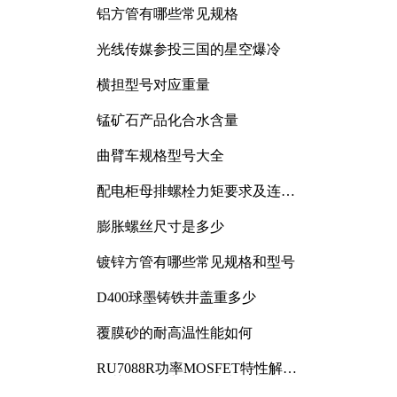
铝方管有哪些常见规格
光线传媒参投三国的星空爆冷
横担型号对应重量
锰矿石产品化合水含量
曲臂车规格型号大全
配电柜母排螺栓力矩要求及连接
规范详解
膨胀螺丝尺寸是多少
镀锌方管有哪些常见规格和型号
D400球墨铸铁井盖重多少
覆膜砂的耐高温性能如何
RU7088R功率MOSFET特性解析
及其在可调电源设计中的实践