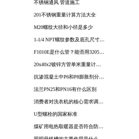
不锈钢通风 管道施工
201不锈钢重量计算方法大全
M20螺纹大径和小径是多少
1-1/4 NPT螺纹参数及底孔尺寸详
解
F1010E是什么管？能否用3205或
3505代换
20x40x2镀锌方管单米重量计算
与应用分析
抗渗混凝土中P6和P8膨胀剂分别
加多少
法兰PN25和PN16有什么区别
消费者对洗衣机的核心需求调研
与分析
U型螺栓的国家标准
煤矿用电热取暖器是否符合防爆
电气设备标准
照明母线槽的主要作用是什么