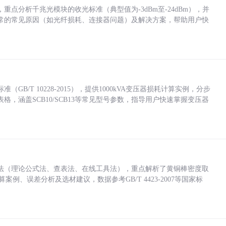
点分析千兆光模块的收光标准（典型值为-3dBm至-24dBm），并
常的常见原因（如光纤损耗、连接器问题）及解决方案，帮助用户快
/T 10228-2015），提供1000kVA变压器损耗计算实例，分步
，涵盖SCB10/SCB13等常见型号参数，指导用户快速掌握变压器
法（理论公式法、查表法、在线工具法），重点解析了黄铜棒密度取
计算案例、误差分析及选材建议，数据参考GB/T 4423-2007等国家标