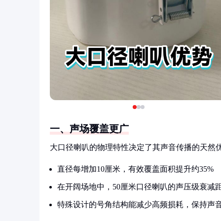
一、声场覆盖更广
大口径喇叭的物理特性决定了其声音传播的天然
直径每增加10厘米，有效覆盖面积提升约35%
在开阔场地中，50厘米口径喇叭的声压级衰减距
特殊设计的号角结构能减少高频损耗，保持声