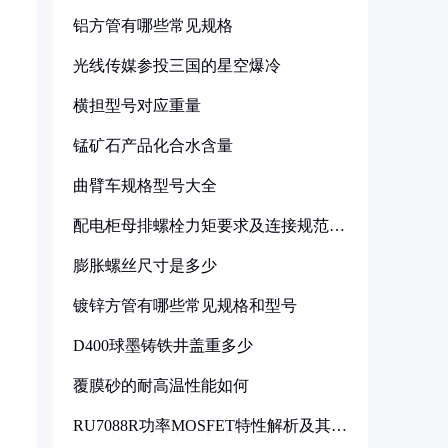
铝方管有哪些常见规格
光线传媒参投三国的星空爆冷
横担型号对应重量
锰矿石产品化合水含量
曲臂车规格型号大全
配电柜母排螺栓力矩要求及连接规范详
解
膨胀螺丝尺寸是多少
镀锌方管有哪些常见规格和型号
D400球墨铸铁井盖重多少
覆膜砂的耐高温性能如何
RU7088R功率MOSFET特性解析及其在
可调电源设计中的实践