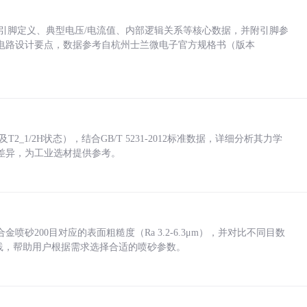
括各引脚定义、典型电压/电流值、内部逻辑关系等核心数据，并附引脚参
电路设计要点，数据参考自杭州士兰微电子官方规格书（版本
_1/2H状态），结合GB/T 5231-2012标准数据，详细分析其力学
差异，为工业选材提供参考。
砂200目对应的表面粗糙度（Ra 3.2-6.3μm），并对比不同目数
业实践，帮助用户根据需求选择合适的喷砂参数。