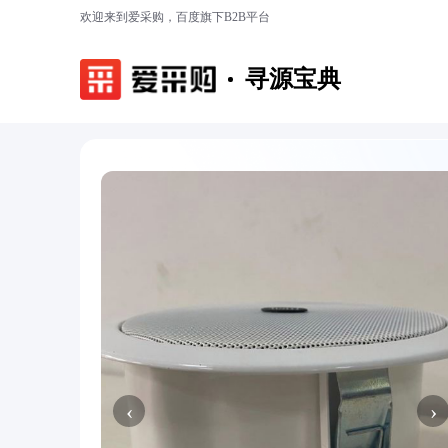
欢迎来到爱采购，百度旗下B2B平台
寻源宝典
‹
›