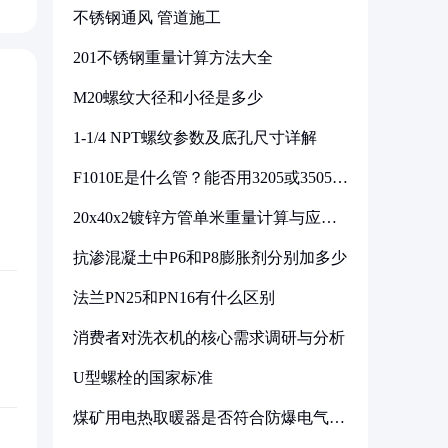
不锈钢通风 管道施工
201不锈钢重量计算方法大全
M20螺纹大径和小径是多少
1-1/4 NPT螺纹参数及底孔尺寸详解
F1010E是什么管？能否用3205或3505代
换
20x40x2镀锌方管单米重量计算与应用
分析
抗渗混凝土中P6和P8膨胀剂分别加多少
法兰PN25和PN16有什么区别
消费者对洗衣机的核心需求调研与分析
U型螺栓的国家标准
煤矿用电热取暖器是否符合防爆电气设
备标准