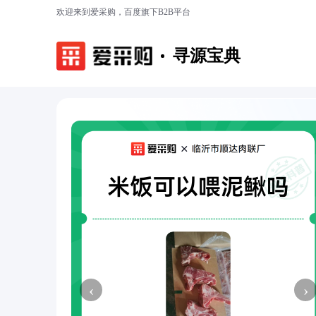
欢迎来到爱采购，百度旗下B2B平台
寻源宝典
‹
›