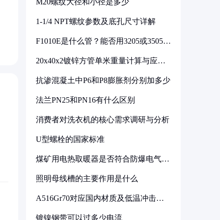
M20螺纹大径和小径是多少
1-1/4 NPT螺纹参数及底孔尺寸详解
F1010E是什么管？能否用3205或3505代
换
20x40x2镀锌方管单米重量计算与应用
分析
抗渗混凝土中P6和P8膨胀剂分别加多少
法兰PN25和PN16有什么区别
消费者对洗衣机的核心需求调研与分析
U型螺栓的国家标准
煤矿用电热取暖器是否符合防爆电气设
备标准
照明母线槽的主要作用是什么
A516Gr70对应国内材质及低温冲击要
求解析
镀镍钢带可以过多少电流