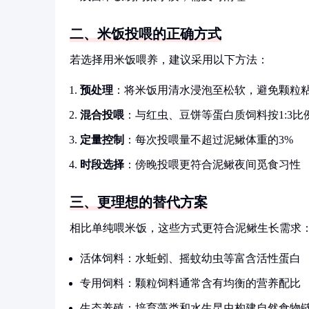
二、米饭投喂的正确方式
若选择用米饭喂养，建议采用以下方法：
预处理
：将米饭用清水浸泡至松软，避免颗粒
混合投喂
：与红虫、豆饼等蛋白质饲料按1:3比
定量控制
：每次投喂量不超过泥鳅体重的3%
时段选择
：傍晚投喂更符合泥鳅夜间觅食习性
三、更理想的替代方案
相比单纯喂米饭，这些方式更符合泥鳅生长需求
活体饲料：水蚯蚓、摇蚊幼虫等富含活性蛋白
专用饲料：颗粒饲料通常含有均衡的营养配比
生态养殖：培育藻类和水生昆虫构建自然食物