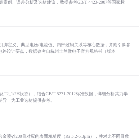
计算案例、误差分析及选材建议，数据参考GB/T 4423-2007等国家标
括各引脚定义、典型电压/电流值、内部逻辑关系等核心数据，并附引脚参
电路设计要点，数据参考自杭州士兰微电子官方规格书（版本
_1/2H状态），结合GB/T 5231-2012标准数据，详细分析其力学
差异，为工业选材提供参考。
砂200目对应的表面粗糙度（Ra 3.2-6.3μm），并对比不同目数