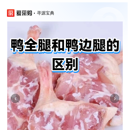
寻源宝典
‹
›