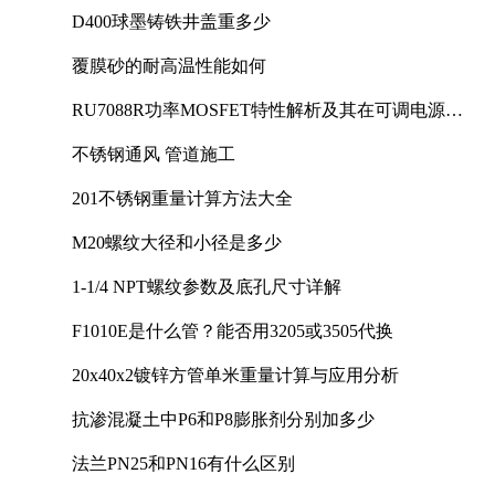
D400球墨铸铁井盖重多少
覆膜砂的耐高温性能如何
RU7088R功率MOSFET特性解析及其在可调电源设
计中的实践
不锈钢通风 管道施工
201不锈钢重量计算方法大全
M20螺纹大径和小径是多少
1-1/4 NPT螺纹参数及底孔尺寸详解
F1010E是什么管？能否用3205或3505代换
20x40x2镀锌方管单米重量计算与应用分析
抗渗混凝土中P6和P8膨胀剂分别加多少
法兰PN25和PN16有什么区别