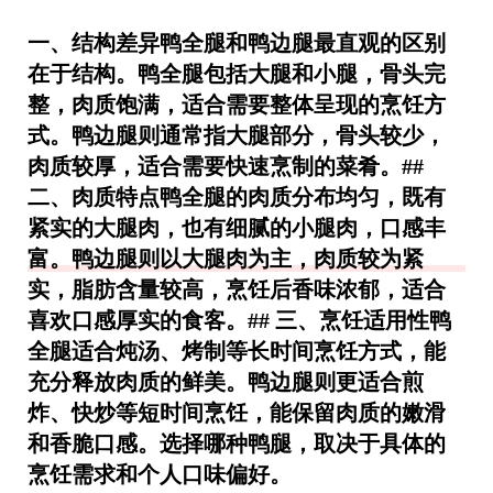
一、结构差异鸭全腿和鸭边腿最直观的区别
在于结构。鸭全腿包括大腿和小腿，骨头完
整，肉质饱满，适合需要整体呈现的烹饪方
式。鸭边腿则通常指大腿部分，骨头较少，
肉质较厚，适合需要快速烹制的菜肴。##
二、肉质特点鸭全腿的肉质分布均匀，既有
紧实的大腿肉，也有细腻的小腿肉，口感丰
富。鸭边腿则以大腿肉为主，肉质较为紧
实，脂肪含量较高，烹饪后香味浓郁，适合
喜欢口感厚实的食客。## 三、烹饪适用性鸭
全腿适合炖汤、烤制等长时间烹饪方式，能
充分释放肉质的鲜美。鸭边腿则更适合煎
炸、快炒等短时间烹饪，能保留肉质的嫩滑
和香脆口感。选择哪种鸭腿，取决于具体的
烹饪需求和个人口味偏好。