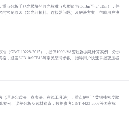
点分析千兆光模块的收光标准（典型值为-3dBm至-24dBm），并
常的常见原因（如光纤损耗、连接器问题）及解决方案，帮助用户快
/T 10228-2015），提供1000kVA变压器损耗计算实例，分步
，涵盖SCB10/SCB13等常见型号参数，指导用户快速掌握变压器
法（理论公式法、查表法、在线工具法），重点解析了黄铜棒密度取
计算案例、误差分析及选材建议，数据参考GB/T 4423-2007等国家标