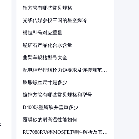
铝方管有哪些常见规格
光线传媒参投三国的星空爆冷
横担型号对应重量
锰矿石产品化合水含量
曲臂车规格型号大全
配电柜母排螺栓力矩要求及连接规范详
解
膨胀螺丝尺寸是多少
镀锌方管有哪些常见规格和型号
D400球墨铸铁井盖重多少
覆膜砂的耐高温性能如何
体
RU7088R功率MOSFET特性解析及其在
可调电源设计中的实践