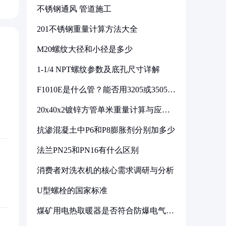
不锈钢通风 管道施工
201不锈钢重量计算方法大全
M20螺纹大径和小径是多少
1-1/4 NPT螺纹参数及底孔尺寸详解
F1010E是什么管？能否用3205或3505代
换
20x40x2镀锌方管单米重量计算与应用
分析
抗渗混凝土中P6和P8膨胀剂分别加多少
法兰PN25和PN16有什么区别
消费者对洗衣机的核心需求调研与分析
U型螺栓的国家标准
煤矿用电热取暖器是否符合防爆电气设
备标准