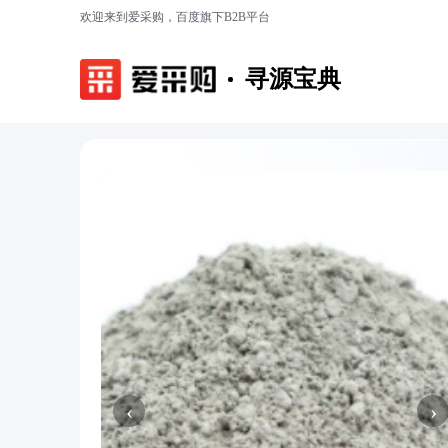
欢迎来到爱采购，百度旗下B2B平台
寻源宝典
‹
›