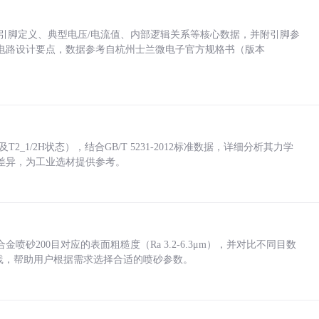
括各引脚定义、典型电压/电流值、内部逻辑关系等核心数据，并附引脚参
电路设计要点，数据参考自杭州士兰微电子官方规格书（版本
_1/2H状态），结合GB/T 5231-2012标准数据，详细分析其力学
差异，为工业选材提供参考。
砂200目对应的表面粗糙度（Ra 3.2-6.3μm），并对比不同目数
业实践，帮助用户根据需求选择合适的喷砂参数。