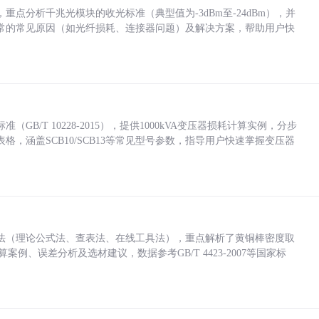
点分析千兆光模块的收光标准（典型值为-3dBm至-24dBm），并
常的常见原因（如光纤损耗、连接器问题）及解决方案，帮助用户快
/T 10228-2015），提供1000kVA变压器损耗计算实例，分步
，涵盖SCB10/SCB13等常见型号参数，指导用户快速掌握变压器
法（理论公式法、查表法、在线工具法），重点解析了黄铜棒密度取
计算案例、误差分析及选材建议，数据参考GB/T 4423-2007等国家标