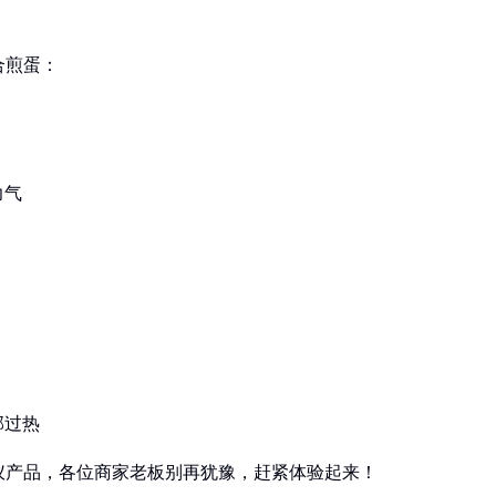
合煎蛋：
力气
部过热
仪产品，各位商家老板别再犹豫，赶紧体验起来！