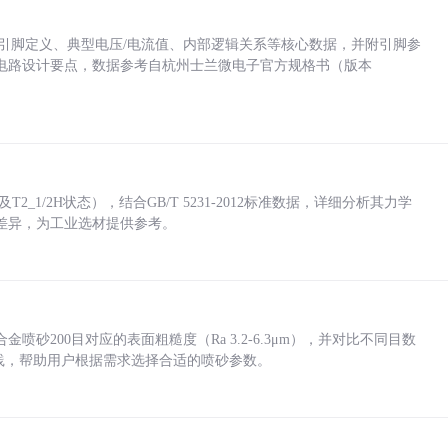
括各引脚定义、典型电压/电流值、内部逻辑关系等核心数据，并附引脚参
电路设计要点，数据参考自杭州士兰微电子官方规格书（版本
_1/2H状态），结合GB/T 5231-2012标准数据，详细分析其力学
差异，为工业选材提供参考。
砂200目对应的表面粗糙度（Ra 3.2-6.3μm），并对比不同目数
业实践，帮助用户根据需求选择合适的喷砂参数。