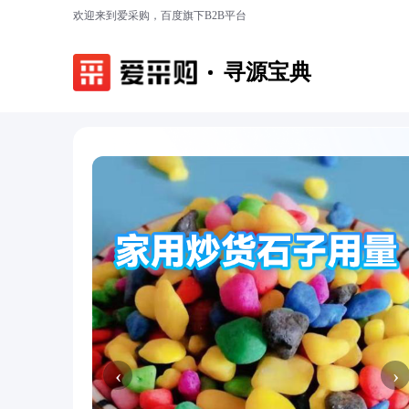
欢迎来到爱采购，百度旗下B2B平台
寻源宝典
‹
›