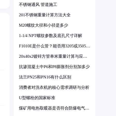
不锈钢通风 管道施工
201不锈钢重量计算方法大全
M20螺纹大径和小径是多少
1-1/4 NPT螺纹参数及底孔尺寸详解
F1010E是什么管？能否用3205或3505代
换
20x40x2镀锌方管单米重量计算与应用
分析
抗渗混凝土中P6和P8膨胀剂分别加多少
法兰PN25和PN16有什么区别
消费者对洗衣机的核心需求调研与分析
U型螺栓的国家标准
煤矿用电热取暖器是否符合防爆电气设
备标准