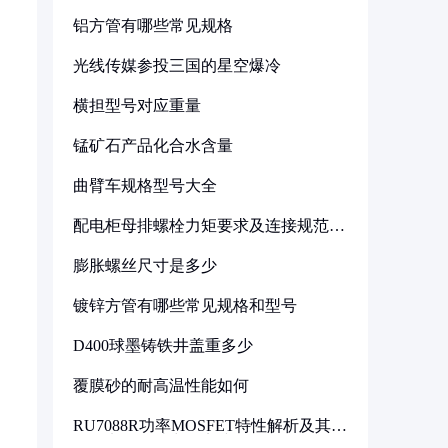
铝方管有哪些常见规格
光线传媒参投三国的星空爆冷
横担型号对应重量
锰矿石产品化合水含量
曲臂车规格型号大全
配电柜母排螺栓力矩要求及连接规范详
解
膨胀螺丝尺寸是多少
镀锌方管有哪些常见规格和型号
D400球墨铸铁井盖重多少
覆膜砂的耐高温性能如何
RU7088R功率MOSFET特性解析及其在
可调电源设计中的实践