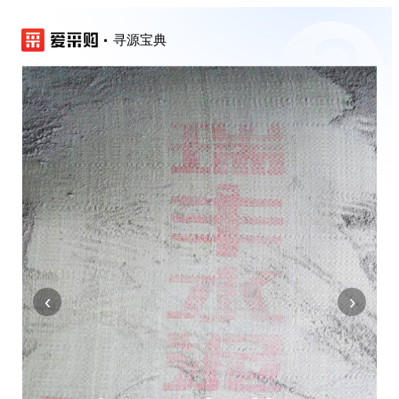
寻源宝典
‹
›