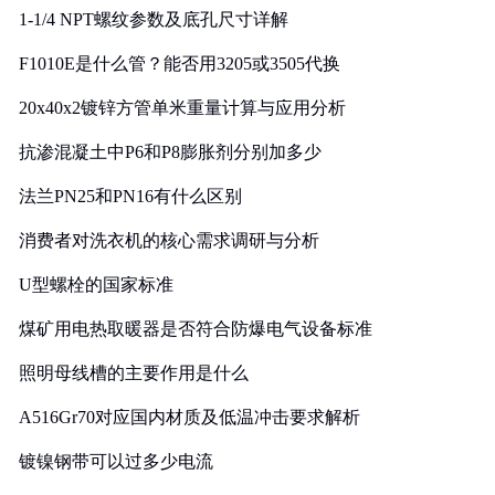
1-1/4 NPT螺纹参数及底孔尺寸详解
F1010E是什么管？能否用3205或3505代换
20x40x2镀锌方管单米重量计算与应用分析
抗渗混凝土中P6和P8膨胀剂分别加多少
法兰PN25和PN16有什么区别
消费者对洗衣机的核心需求调研与分析
U型螺栓的国家标准
煤矿用电热取暖器是否符合防爆电气设备标准
照明母线槽的主要作用是什么
A516Gr70对应国内材质及低温冲击要求解析
镀镍钢带可以过多少电流