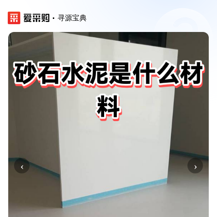
寻源宝典
‹
›