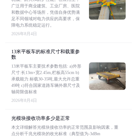
广泛用于商业建筑、工业厂房、医院
和数据中心等场所，凭借自身优势满
足不同领域对电力供应的高要求，保
障电力系统稳定运行。
2026年8月4日
13米平板车的标准尺寸和载重参
数
13米平板车主要技术参数包括: a)外形
尺寸:长13m×宽2.45m,栏板高55cm b)
承载能力:标载30-35吨,最大允许总重
49吨 c)符合国家道路车辆外廓尺寸及
轴荷限值标准
2026年8月4日
光模块接收功率多少是正常
本文详细解答光模块接收功率的正常范围及影响因素，重
点分析千兆光模块的收光标准（典型值为-3dBm