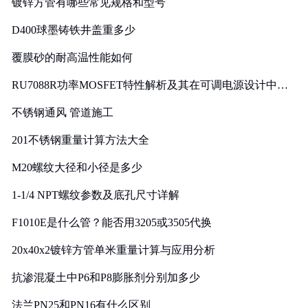
镀锌方管有哪些常见规格和型号
D400球墨铸铁井盖重多少
覆膜砂的耐高温性能如何
RU7088R功率MOSFET特性解析及其在可调电源设计中的
实践
不锈钢通风 管道施工
201不锈钢重量计算方法大全
M20螺纹大径和小径是多少
1-1/4 NPT螺纹参数及底孔尺寸详解
F1010E是什么管？能否用3205或3505代换
20x40x2镀锌方管单米重量计算与应用分析
抗渗混凝土中P6和P8膨胀剂分别加多少
法兰PN25和PN16有什么区别