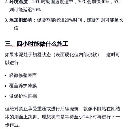
环境温度
：20℃时凝固速度适中，30℃会加快30%，5℃
则可能延迟50%
添加剂影响
：促凝剂能缩短20%时间，缓凝剂则可能延长
一倍
三、四小时能做什么施工
如果水泥处于初凝状态（表面硬化但内部仍软），这时可
以进行：
轻微修整表面
覆盖养护薄膜
做保护性遮挡
但绝对禁止承受重压或进行后续浇筑，就像不能站在刚结
冰的湖面上跳舞。理想状态是等待至少24小时再进行下一
步作业。