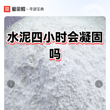
寻源宝典
‹
›