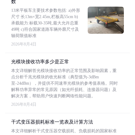
数
13米平板车主要技术参数包括: a)外形
尺寸:长13m×宽2.45m,栏板高55cm b)
承载能力:标载30-35吨,最大允许总重
49吨 c)符合国家道路车辆外廓尺寸及
轴荷限值标准
2026年8月4日
光模块接收功率多少是正常
本文详细解答光模块接收功率的正常范围及影响因素，重
点分析千兆光模块的收光标准（典型值为-3dBm
至-24dBm），并提供不同速率光模块的参考值表格。同时
解释功率异常的常见原因（如光纤损耗、连接器问题）及
解决方案，帮助用户快速判断网络性能问题。
2026年8月4日
干式变压器损耗标准一览表及计算方法
本文详细解析干式变压器空载损耗、负载损耗的国家标准