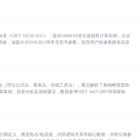
/T 10228-2015），提供1000kVA变压器损耗计算实例，分步
，涵盖SCB10/SCB13等常见型号参数，指导用户快速掌握变压器
法（理论公式法、查表法、在线工具法），重点解析了黄铜棒密度取
计算案例、误差分析及选材建议，数据参考GB/T 4423-2007等国家标
括各引脚定义、典型电压/电流值、内部逻辑关系等核心数据，并附引脚参