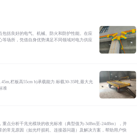
点包括良好的电气、机械、防火和防护性能。在应
心等场所，凭借自身优势满足不同领域对电力供应
5m,栏板高55cm b)承载能力:标载30-35吨,最大允
标准
点分析千兆光模块的收光标准（典型值为-3dBm至-24dBm），并
常的常见原因（如光纤损耗、连接器问题）及解决方案，帮助用户快