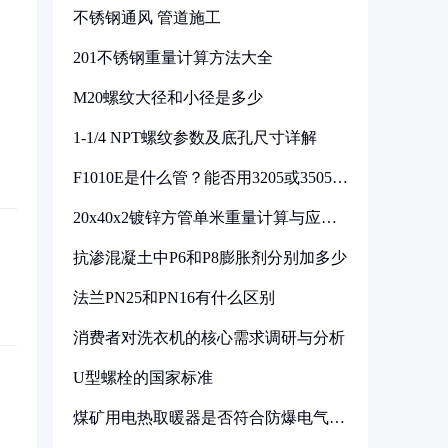
不锈钢通风 管道施工
201不锈钢重量计算方法大全
M20螺纹大径和小径是多少
1-1/4 NPT螺纹参数及底孔尺寸详解
F1010E是什么管？能否用3205或3505代
换
20x40x2镀锌方管单米重量计算与应用
分析
抗渗混凝土中P6和P8膨胀剂分别加多少
法兰PN25和PN16有什么区别
消费者对洗衣机的核心需求调研与分析
U型螺栓的国家标准
煤矿用电热取暖器是否符合防爆电气设
备标准