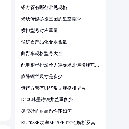
铝方管有哪些常见规格
光线传媒参投三国的星空爆冷
横担型号对应重量
锰矿石产品化合水含量
曲臂车规格型号大全
配电柜母排螺栓力矩要求及连接规范详
解
膨胀螺丝尺寸是多少
镀锌方管有哪些常见规格和型号
D400球墨铸铁井盖重多少
覆膜砂的耐高温性能如何
RU7088R功率MOSFET特性解析及其在
可调电源设计中的实践