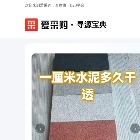
欢迎来到爱采购，百度旗下B2B平台
寻源宝典
‹
›