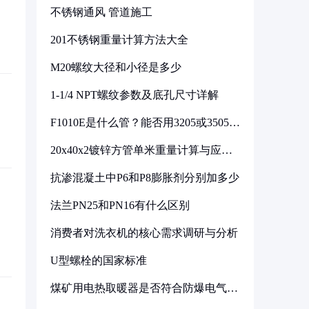
不锈钢通风 管道施工
201不锈钢重量计算方法大全
M20螺纹大径和小径是多少
1-1/4 NPT螺纹参数及底孔尺寸详解
F1010E是什么管？能否用3205或3505代
换
20x40x2镀锌方管单米重量计算与应用
分析
抗渗混凝土中P6和P8膨胀剂分别加多少
法兰PN25和PN16有什么区别
消费者对洗衣机的核心需求调研与分析
U型螺栓的国家标准
煤矿用电热取暖器是否符合防爆电气设
备标准