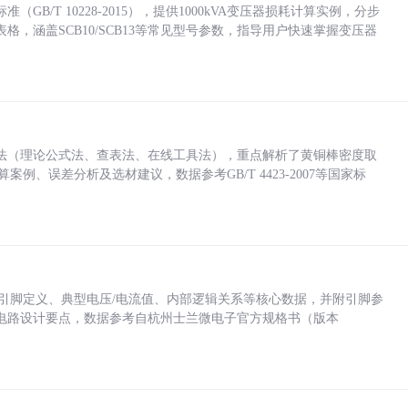
/T 10228-2015），提供1000kVA变压器损耗计算实例，分步
，涵盖SCB10/SCB13等常见型号参数，指导用户快速掌握变压器
法（理论公式法、查表法、在线工具法），重点解析了黄铜棒密度取
计算案例、误差分析及选材建议，数据参考GB/T 4423-2007等国家标
括各引脚定义、典型电压/电流值、内部逻辑关系等核心数据，并附引脚参
电路设计要点，数据参考自杭州士兰微电子官方规格书（版本