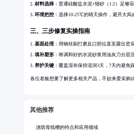
材料选择
：普通硅酸盐水泥+细砂（1:2）足
环境把控
：选择10-25℃的晴天操作，避开大风
三、三步修复实操指南
基面处理
：用钢丝刷打磨反口部位直至露出坚
填补塑形
：将调和好的水泥砂浆用油灰刀分层压
养护关键
：覆盖湿布保持湿润3天，7天内避免
各位老板想要了解更多相关产品，不妨来爱采购
其他推荐
浇筑母线槽的特点和应用领域