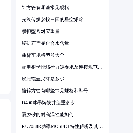
铝方管有哪些常见规格
光线传媒参投三国的星空爆冷
横担型号对应重量
锰矿石产品化合水含量
曲臂车规格型号大全
配电柜母排螺栓力矩要求及连接规范详
解
膨胀螺丝尺寸是多少
镀锌方管有哪些常见规格和型号
D400球墨铸铁井盖重多少
覆膜砂的耐高温性能如何
RU7088R功率MOSFET特性解析及其在
可调电源设计中的实践