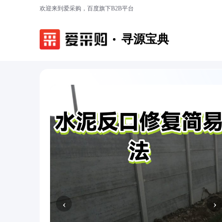
欢迎来到爱采购，百度旗下B2B平台
寻源宝典
‹
›