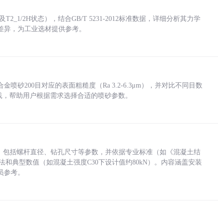
_1/2H状态），结合GB/T 5231-2012标准数据，详细分析其力学
差异，为工业选材提供参考。
砂200目对应的表面粗糙度（Ra 3.2-6.3μm），并对比不同目数
业实践，帮助用户根据需求选择合适的喷砂参数。
力，包括螺杆直径、钻孔尺寸等参数，并依据专业标准（如《混凝土结
方法和典型数值（如混凝土强度C30下设计值约80kN）。内容涵盖安装
员参考。