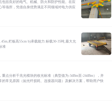
点包括良好的电气、机械、防火和防护性能。在应
心等场所，凭借自身优势满足不同领域对电力供应
5m,栏板高55cm b)承载能力:标载30-35吨,最大允
标准
点分析千兆光模块的收光标准（典型值为-3dBm至-24dBm），并
常的常见原因（如光纤损耗、连接器问题）及解决方案，帮助用户快